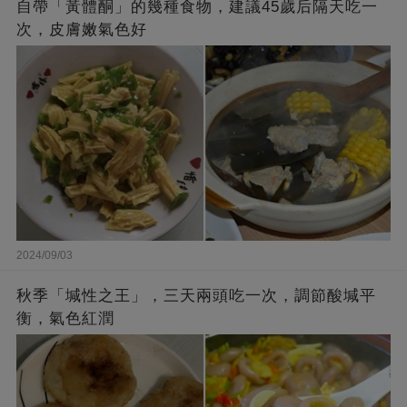
自帶「黃體酮」的幾種食物，建議45歲后隔天吃一
次，皮膚嫩氣色好
2024/09/03
秋季「堿性之王」，三天兩頭吃一次，調節酸堿平
衡，氣色紅潤