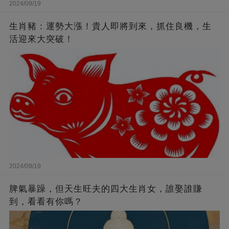
2024/09/19
生肖豬：運勢大漲！貴人即將到來，抓住良機，生
活迎來大突破！
2024/09/19
脾氣暴躁，但天生旺夫的四大生肖女，誰娶誰賺
到，看看有你嗎？