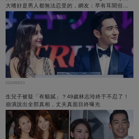
大嗜好是男人都無法忍受的，網友：早有耳聞但想
不到那麼嚴重！
2024/09/23
生兒子被疑「有貓膩」？49歲林志玲終于不忍了！
崩潰說出全部真相，丈夫真面目終曝光