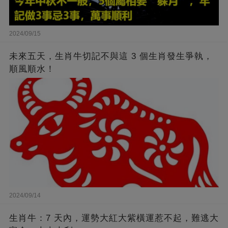
2024/09/15
未來五天，生肖牛切記不與這 3 個生肖發生爭執，
順風順水！
2024/09/14
生肖牛：7 天內，運勢大紅大紫橫運惹不起，難逃大