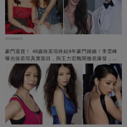
2024/09/23
豪門退貨！ 48歲徐若瑄終結9年豪門婚姻！李雲峰
曝光徐若瑄真實面目，與王力宏醜聞徹底爆發，原
來李靚蕾說的都是真的 ！