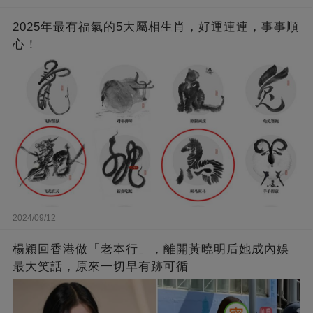
2025年最有福氣的5大屬相生肖，好運連連，事事順
心！
2024/09/12
楊穎回香港做「老本行」，離開黃曉明后她成內娛
最大笑話，原來一切早有跡可循