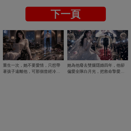
下一頁
重生一次，她不要愛情，只想帶
她為他廢去雙腿隱婚四年，他卻
著孩子遠離他，可那個曾經冷漠
偏愛全隊白月光，把救命摯愛當
的男人，一次次將她逼入懷中...
成畢生負擔