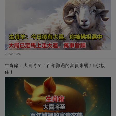
2024/09/24
生肖豬：大喜將至！百年難遇的富貴來襲！5秒接
住！