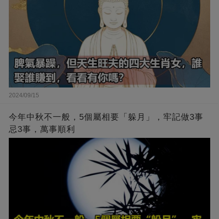
2024/09/15
今年中秋不一般，5個屬相要「躲月」，牢記做3事
忌3事，萬事順利