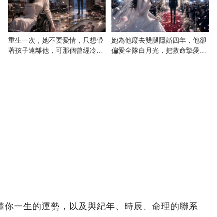
重生一次，她不要愛情，只想帶
她為他廢去雙腿隱婚四年，他卻
著孩子遠離他，可那個曾經冷漠
偏愛全隊白月光，把救命摯愛當
的男人，一次次將她逼入懷中...
成畢生負擔
看懂你一生的運勢，以及與紀年、時辰、命理的聯系