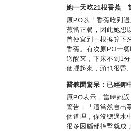
她一天吃21根香蕉 
原PO以「香蕉吃到
蕉當正餐，因此她想
曾便宜到一根換算下
香蕉。有次原PO一餐
適醒來，下床不到1
個腫起來，頭也很昏
醫聽聞驚呆：已經
原PO表示，當時她
警告：「這當然會出
個道理，你沒聽過水
很多因腦部撞擊就成