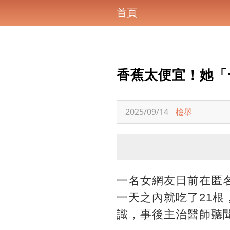
首頁
香蕉太便宜！她「
2025/09/14
檢舉
一名女網友日前在匿名
一天之內就吃了21
識，事後主治醫師聽