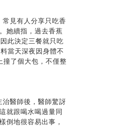
，常見有人分享只吃香
。她續指，過去香蕉
，因此決定三餐就只吃
不料當天深夜因身體不
上撞了個大包，不僅整
主治醫師後，醫師驚訝
這就跟喝水喝過量同
樣倒地很容易出事，