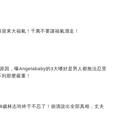
將迎來大福氣！千萬不要讓福氣溜走！
因，曝Angelababy的3大嗜好是男人都無法忍受
不到那麼嚴重！
49歲林志玲終于不忍了！崩潰說出全部真相，丈夫