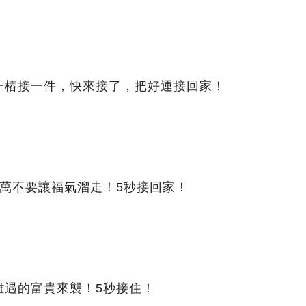
一樁接一件，快來接了，把好運接回家！
萬不要讓福氣溜走！5秒接回家！
難遇的富貴來襲！5秒接住！