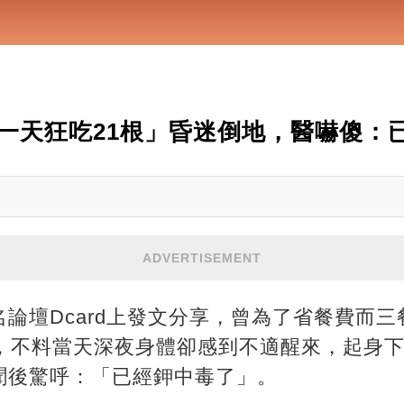
一天狂吃21根」昏迷倒地，醫嚇傻：
ADVERTISEMENT
論壇Dcard上發文分享，曾為了省餐費而
根，不料當天深夜身體卻感到不適醒來，起身下
聞後驚呼：「已經鉀中毒了」。