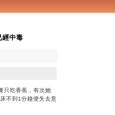
已經中毒
三餐只吃香蕉，有次她
床不到1分鐘便失去意