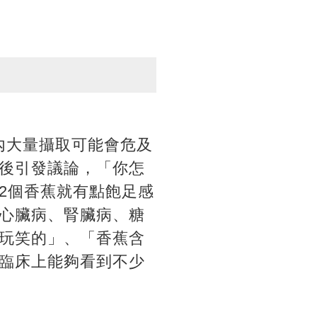
內大量攝取可能會危及
後引發議論，「你怎
2個香蕉就有點飽足感
心臟病、腎臟病、糖
玩笑的」、「香蕉含
臨床上能夠看到不少