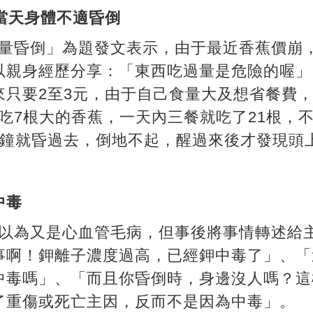
當天身體不適昏倒
過量昏倒」為題發文表示，由于最近香蕉價崩
以親身經歷分享：「東西吃過量是危險的喔」
來只要2至3元，由于自己食量大及想省餐費
吃7根大的香蕉，一天內三餐就吃了21根，
分鐘就昏過去，倒地不起，醒過來後才發現頭
。
鉀中毒
誤以為又是心血管毛病，但事後將事情轉述給
事啊！鉀離子濃度過高，已經鉀中毒了」、「
中毒嗎」、「而且你昏倒時，身邊沒人嗎？這
了重傷或死亡主因，反而不是因為中毒」。