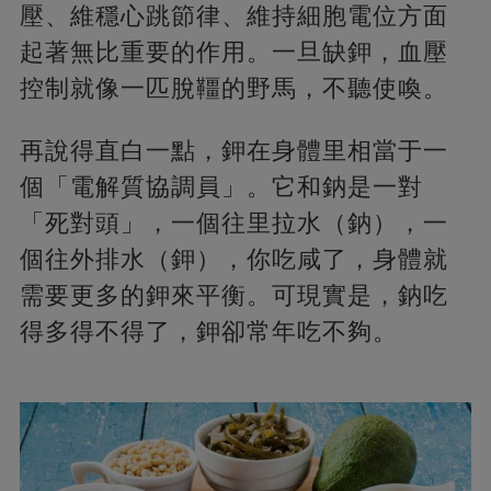
壓、維穩心跳節律、維持細胞電位方面
起著無比重要的作用。一旦缺鉀，血壓
控制就像一匹脫韁的野馬，不聽使喚。
再說得直白一點，鉀在身體里相當于一
個「電解質協調員」。它和鈉是一對
「死對頭」，一個往里拉水（鈉），一
個往外排水（鉀），你吃咸了，身體就
需要更多的鉀來平衡。可現實是，鈉吃
得多得不得了，鉀卻常年吃不夠。