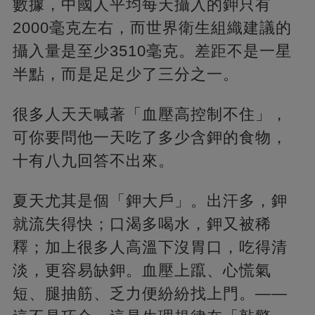
數據，中國人平均每天攝入的鉀只有
2000毫克左右，而世界衛生組織建議的
攝入量是至少3510毫克。差距不是一星
半點，而是足足少了三分之一。
很多人天天喊著「血壓高控制不住」，
可你要問他一天吃了多少含鉀的食物，
十有八九回答不出來。
夏天尤其是個「鉀大戶」。出汗多，鉀
就流失得快；口渴多喝水，鉀又被稀
釋；加上很多人高溫下沒胃口，吃得清
淡，更容易缺鉀。血壓上躥、心慌氣
短、腿抽筋、乏力便紛紛找上門。——