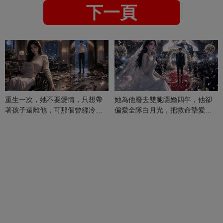
下一頁
重生一次，她不要愛情，只想帶
她為他廢去雙腿隱婚四年，他卻
著孩子遠離他，可那個曾經冷漠
偏愛全隊白月光，把救命摯愛當
的男人，一次次將她逼入懷中...
成畢生負擔