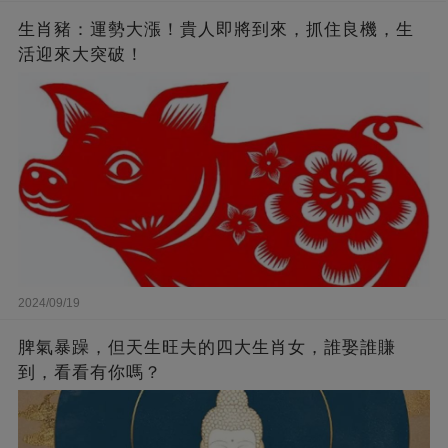
生肖豬：運勢大漲！貴人即將到來，抓住良機，生
活迎來大突破！
2024/09/19
脾氣暴躁，但天生旺夫的四大生肖女，誰娶誰賺
到，看看有你嗎？