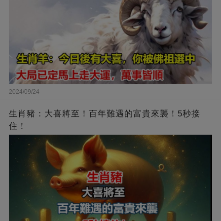
2024/09/24
生肖豬：大喜將至！百年難遇的富貴來襲！5秒接
住！