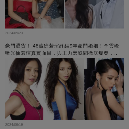
2024/09/23
豪門退貨！ 48歲徐若瑄終結9年豪門婚姻！李雲峰
曝光徐若瑄真實面目，與王力宏醜聞徹底爆發，原
來李靚蕾說的都是真的 ！
2024/09/19