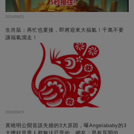
2024/09/23
生肖鼠：再忙也要接，即將迎來大福氣！千萬不要
讓福氣溜走！
2024/09/23
黃曉明公開首談失婚的3大原因，曝Angelababy的3
大嗜好是男人都無法忍受的，網友：早有耳聞但想