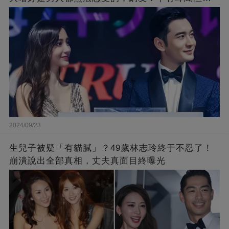
不到那麼嚴重！
2024/09/23
生兒子被疑「有貓膩」？49歲林志玲終于不忍了！
崩潰說出全部真相，丈夫真面目終曝光