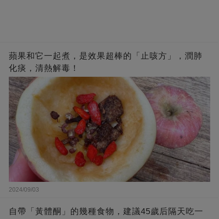
蘋果和它一起煮，是效果超棒的「止咳方」，潤肺
化痰，清熱解毒！
2024/09/03
自帶「黃體酮」的幾種食物，建議45歲后隔天吃一