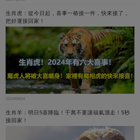
生肖虎：從今日起，喜事一樁接一件，快來接了，
把好運接回家！
2024/09/24
生肖羊：明日5喜降臨！千萬不要讓福氣溜走！5秒
接回家！