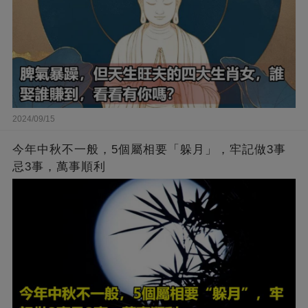
2024/09/15
今年中秋不一般，5個屬相要「躲月」，牢記做3事
忌3事，萬事順利