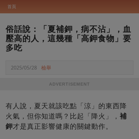
首頁
俗話說：「夏補鉀，病不沾」，血
壓高的人，這幾種「高鉀食物」要
多吃
2025/05/28
檢舉
ADVERTISEMENT
有人說，夏天就該吃點「涼」的東西降
火氣，但你知道嗎？比起「降火」，
補
鉀
才是真正影響健康的關鍵動作。