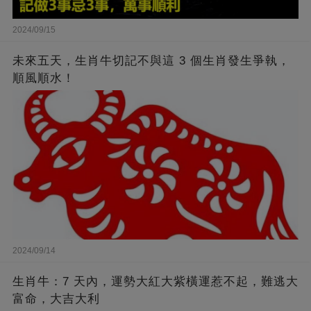
2024/09/15
未來五天，生肖牛切記不與這 3 個生肖發生爭執，
順風順水！
2024/09/14
生肖牛：7 天內，運勢大紅大紫橫運惹不起，難逃大
富命，大吉大利