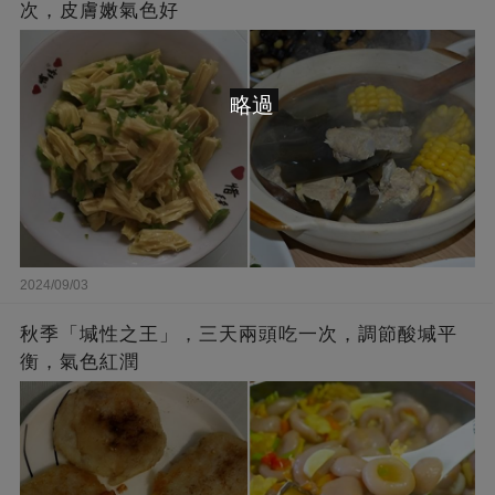
次，皮膚嫩氣色好
略過
2024/09/03
秋季「堿性之王」，三天兩頭吃一次，調節酸堿平
衡，氣色紅潤