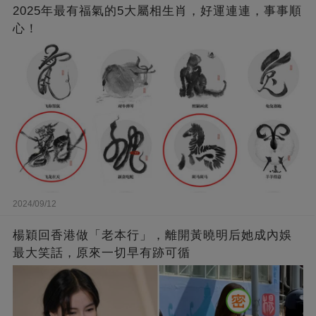
2025年最有福氣的5大屬相生肖，好運連連，事事順
心！
2024/09/12
楊穎回香港做「老本行」，離開黃曉明后她成內娛
最大笑話，原來一切早有跡可循