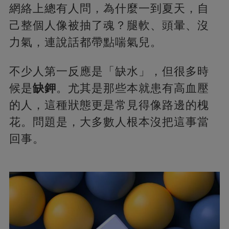
網絡上總有人問，為什麼一到夏天，自
己整個人像被抽了魂？腿軟、頭暈、沒
力氣，連說話都帶點喘氣兒。
不少人第一反應是「缺水」，但很多時
候是
缺鉀
。尤其是那些本就患有高血壓
的人，這種狀態更是常見得像路邊的槐
花。問題是，大多數人根本沒把這事當
回事。