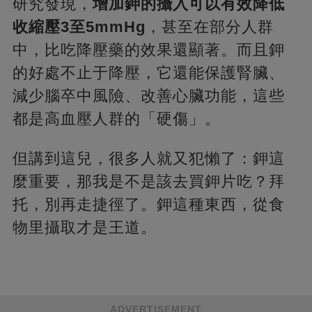
研究發現，
增加鉀的攝入可以有效降低
收縮壓3至5mmHg
，甚至在部分人群
中，比吃降壓藥的效果還顯著。而且鉀
的好處不止于降壓，它還能保護腎臟、
減少腦卒中風險、改善心臟功能，這些
都是高血壓人群的「硬傷」。
但講到這兒，很多人就又犯懶了：鉀這
麼重要，那我是不是該去買鉀片吃？拜
托，別再走捷徑了。鉀這種東西，從食
物里攝取才是王道。
ADVERTISEMENT