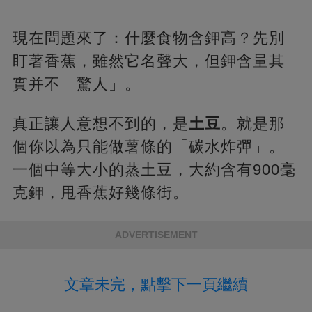
現在問題來了：什麼食物含鉀高？先別
盯著香蕉，雖然它名聲大，但鉀含量其
實并不「驚人」。
真正讓人意想不到的，是
土豆
。就是那
個你以為只能做薯條的「碳水炸彈」。
一個中等大小的蒸土豆，大約含有900毫
克鉀，甩香蕉好幾條街。
ADVERTISEMENT
文章未完，點擊下一頁繼續