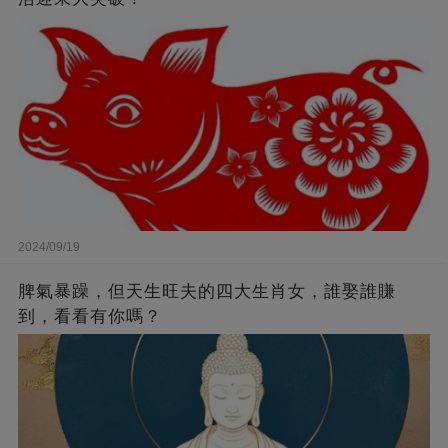
2024/09/19
脾氣暴躁，但天生旺夫的四大生肖女，誰娶誰賺
到，看看有你嗎？