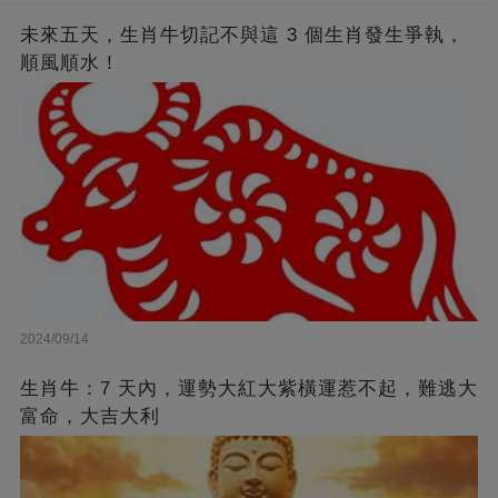
未來五天，生肖牛切記不與這 3 個生肖發生爭執，
順風順水！
2024/09/14
生肖牛：7 天內，運勢大紅大紫橫運惹不起，難逃大
富命，大吉大利