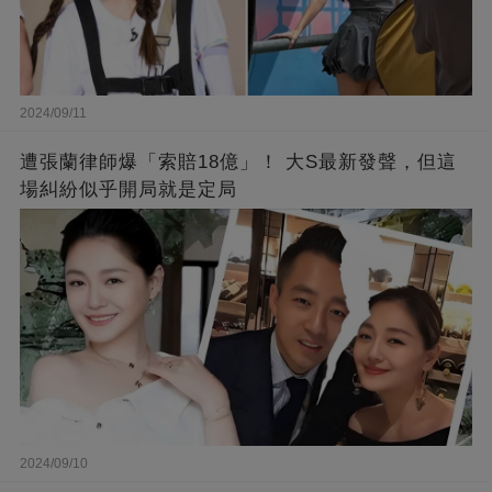
2024/09/11
遭張蘭律師爆「索賠18億」！ 大S最新發聲，但這
場糾紛似乎開局就是定局
2024/09/10