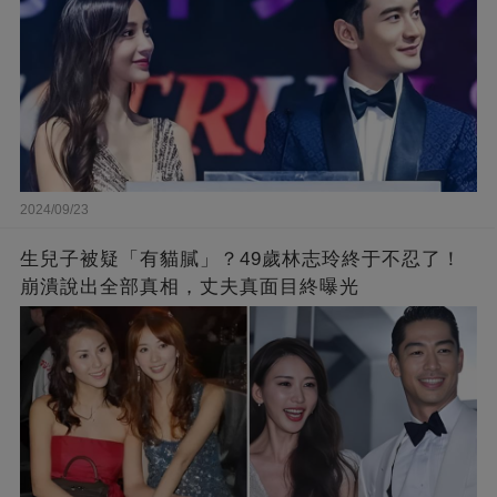
2024/09/23
生兒子被疑「有貓膩」？49歲林志玲終于不忍了！
崩潰說出全部真相，丈夫真面目終曝光