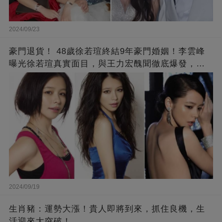
2024/09/23
豪門退貨！ 48歲徐若瑄終結9年豪門婚姻！李雲峰
曝光徐若瑄真實面目，與王力宏醜聞徹底爆發，原
來李靚蕾說的都是真的 ！
2024/09/19
生肖豬：運勢大漲！貴人即將到來，抓住良機，生
活迎來大突破！