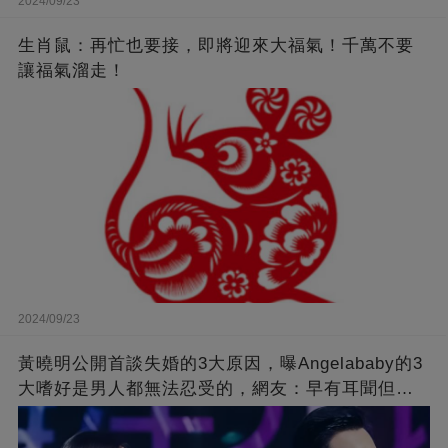
2024/09/23
生肖鼠：再忙也要接，即將迎來大福氣！千萬不要
讓福氣溜走！
2024/09/23
黃曉明公開首談失婚的3大原因，曝Angelababy的3
大嗜好是男人都無法忍受的，網友：早有耳聞但想
不到那麼嚴重！