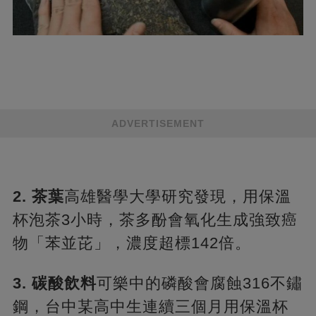
ADVERTISEMENT
​2. 茶葉​
​高雄醫學大學研究發現，用保溫
杯泡茶3小時，茶多酚會氧化生成強致癌
物「苯並芘」，濃度超標142倍。
​3. 碳酸飲料​
​可樂中的磷酸會腐蝕316不鏽
鋼，台中某高中生連續三個月用保溫杯