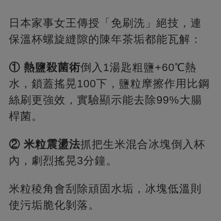
日本家事女王傳授「免刷洗」絕技，連
保溫杯螺旋縫隙的陳年茶垢都能瓦解：
​① 熱鹽殺菌術​
​倒入1湯匙粗鹽+60℃熱
水，鎖蓋搖晃100下，鹽粒摩擦作用比鋼
絲刷更強效，實驗顯示能去除99%大腸
桿菌。
​② 米粒震盪法​
​抓把生米混合冰塊倒入杯
內，劇烈搖晃3分鐘。
米粒稜角會刮除頑固水垢，冰塊低溫則
使污垢脆化剝落。