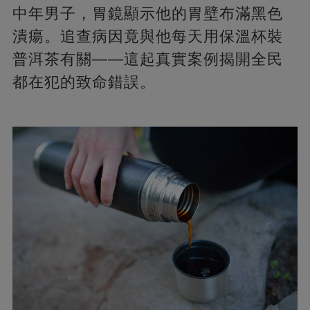
中年男子，胃鏡顯示他的胃壁布滿黑色
潰瘍。追查病因竟與他每天用保溫杯裝
普洱茶有關——這起真實案例揭開全民
都在犯的致命錯誤。