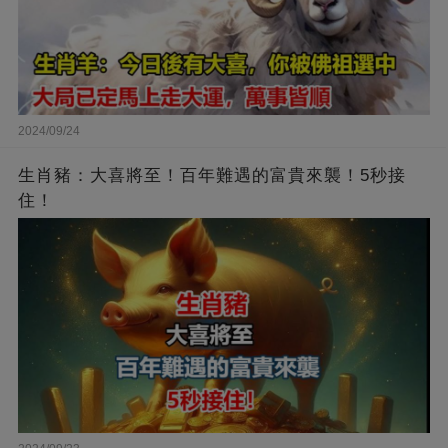
2024/09/24
生肖豬：大喜將至！百年難遇的富貴來襲！5秒接
住！