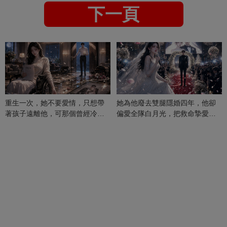
下一頁
重生一次，她不要愛情，只想帶
她為他廢去雙腿隱婚四年，他卻
著孩子遠離他，可那個曾經冷漠
偏愛全隊白月光，把救命摯愛當
的男人，一次次將她逼入懷中...
成畢生負擔