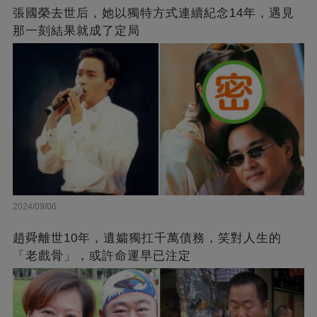
張國榮去世后，她以獨特方式連續紀念14年，遇見
那一刻結果就成了定局
2024/09/06
趙舜離世10年，遺孀獨扛千萬債務，笑對人生的
「老戲骨」，或許命運早已注定