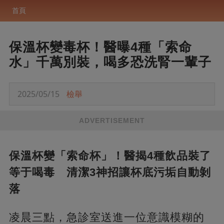
首頁
保溫杯變毒杯！醫曝4種「索命
水」千萬別裝，喝多恐洗腎一輩子
2025/05/15
檢舉
ADVERTISEMENT
​保溫杯變「索命杯」！醫揭4種飲品裝了
等于喝毒 清潔3神招讓杯底污垢自動剝
落​
凌晨三點，急診室送進一位意識模糊的