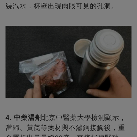
裝汽水，杯壁出現肉眼可見的孔洞。
​4. 中藥湯劑​
​北京中醫藥大學檢測顯示，
當歸、黃芪等藥材與不鏽鋼接觸後，重