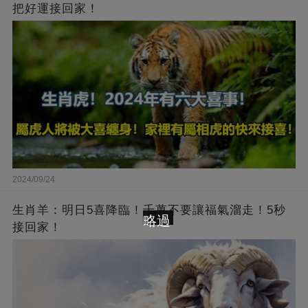
把好運接回家！
2024/09/24
生肖羊：明日5喜降臨！千萬不要讓福氣溜走！5秒
略過
接回家！