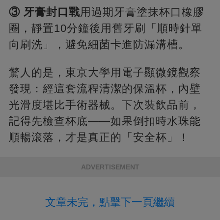
​③ 牙膏封口戰​
​用過期牙膏塗抹杯口橡膠
圈，靜置10分鐘後用舊牙刷「順時針單
向刷洗」，避免細菌卡進防漏溝槽。
驚人的是，東京大學用電子顯微鏡觀察
發現：經這套流程清潔的保溫杯，內壁
光滑度堪比手術器械。下次裝飲品前，
記得先檢查杯底——如果倒扣時水珠能
順暢滾落，才是真正的「安全杯」！
ADVERTISEMENT
文章未完，點擊下一頁繼續