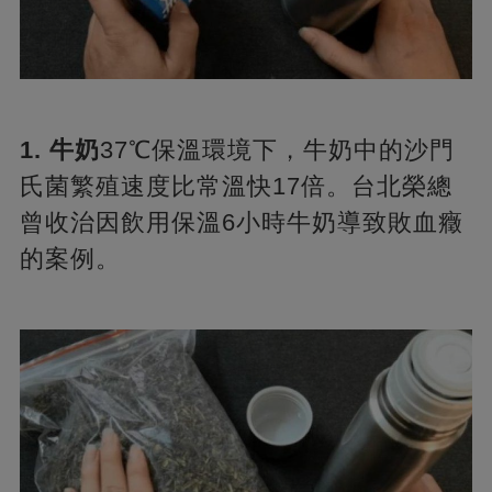
​1. 牛奶​
​37℃保溫環境下，牛奶中的沙門
氏菌繁殖速度比常溫快17倍。台北榮總
曾收治因飲用保溫6小時牛奶導致敗血癥
的案例。