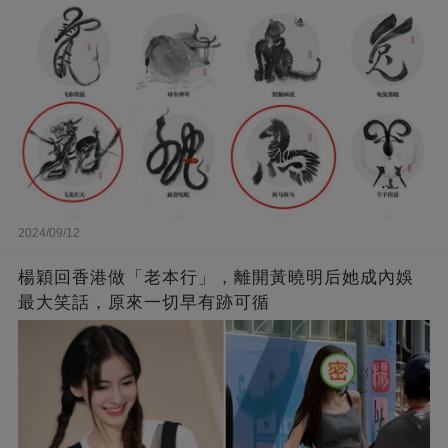
2024/09/12
楊穎回香港做「老本行」，離開黃曉明后她成內娛
最大笑話，原來一切早有跡可循