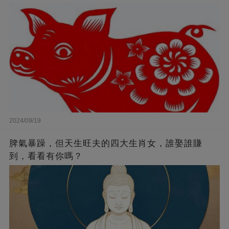
2024/09/19
脾氣暴躁，但天生旺夫的四大生肖女，誰娶誰賺
到，看看有你嗎？