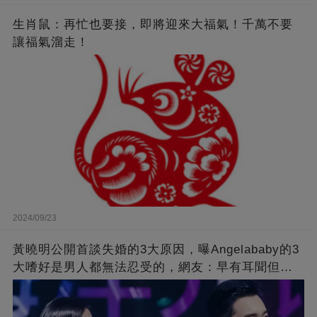
生肖鼠：再忙也要接，即將迎來大福氣！千萬不要
讓福氣溜走！
2024/09/23
黃曉明公開首談失婚的3大原因，曝Angelababy的3
大嗜好是男人都無法忍受的，網友：早有耳聞但想
不到那麼嚴重！