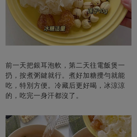
前一天把銀耳泡軟，第二天往電飯煲一
扔，按煮粥鍵就行。煮好加糖攪勻就能
吃，特別方便。冷藏后更好喝，冰涼涼
的，吃完一身汗都沒了。