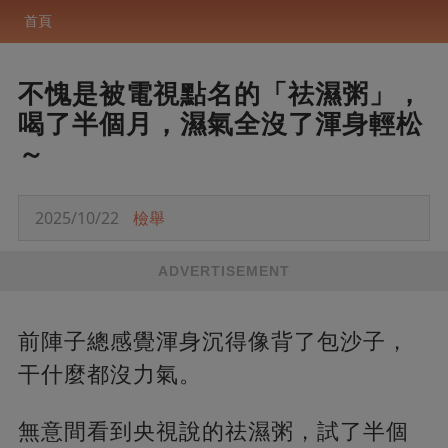
首頁
不愧是被電視點名的「祛濕粥」，
喝了半個月，濕氣全沒了渾身輕松
～
2025/10/22
檢舉
ADVERTISEMENT
前陣子總感覺渾身沉得像背了包沙子，
干什麼都沒力氣。
無意間看到央視說的祛濕粥，試了半個