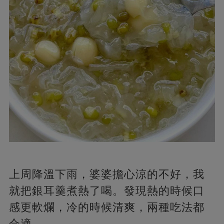
上周降溫下雨，婆婆擔心涼的不好，我
就把銀耳羹煮熱了喝。發現熱的時候口
感更軟爛，冷的時候清爽，兩種吃法都
合適。