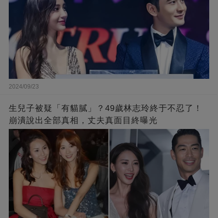
2024/09/23
生兒子被疑「有貓膩」？49歲林志玲終于不忍了！
崩潰說出全部真相，丈夫真面目終曝光