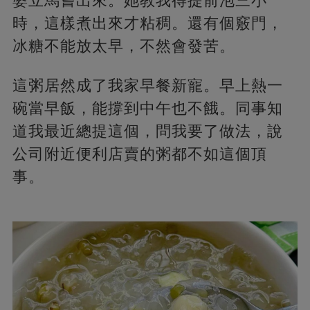
婆立馬嘗出來。她教我得提前泡三小
時，這樣煮出來才粘稠。還有個竅門，
冰糖不能放太早，不然會發苦。
這粥居然成了我家早餐新寵。早上熱一
碗當早飯，能撐到中午也不餓。同事知
道我最近總提這個，問我要了做法，說
公司附近便利店賣的粥都不如這個頂
事。