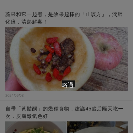
蘋果和它一起煮，是效果超棒的「止咳方」，潤肺
化痰，清熱解毒！
略過
2024/09/03
自帶「黃體酮」的幾種食物，建議45歲后隔天吃一
次，皮膚嫩氣色好