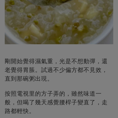
剛開始覺得濕氣重，光是不想動彈，還
老覺得胃脹。試過不少偏方都不見效，
直到那碗粥出現。
按照電視里的方子弄的，雖然味道一
般，但喝了幾天感覺腰桿子變直了，走
路都輕快。