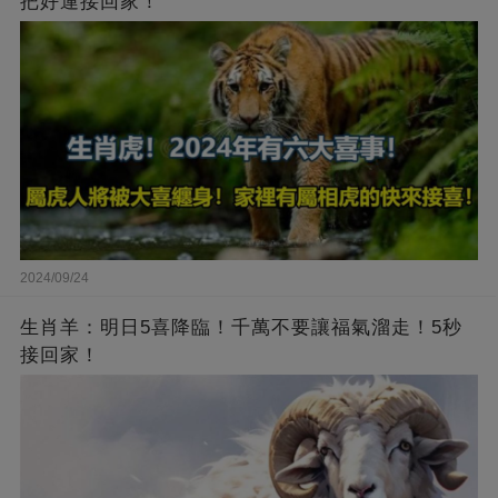
把好運接回家！
2024/09/24
生肖羊：明日5喜降臨！千萬不要讓福氣溜走！5秒
接回家！