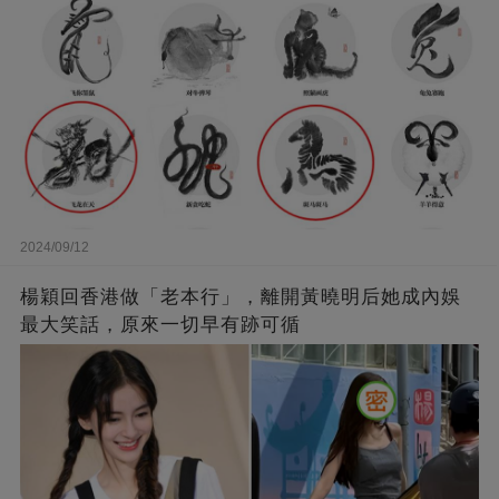
2024/09/12
楊穎回香港做「老本行」，離開黃曉明后她成內娛
最大笑話，原來一切早有跡可循