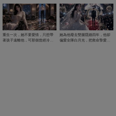
重生一次，她不要愛情，只想帶
她為他廢去雙腿隱婚四年，他卻
著孩子遠離他，可那個曾經冷漠
偏愛全隊白月光，把救命摯愛當
的男人，一次次將她逼入懷中...
成畢生負擔