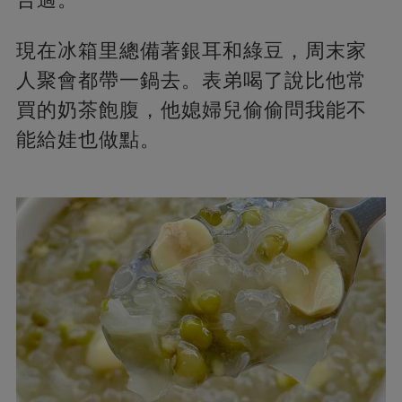
現在冰箱里總備著銀耳和綠豆，周末家
人聚會都帶一鍋去。表弟喝了說比他常
買的奶茶飽腹，他媳婦兒偷偷問我能不
能給娃也做點。