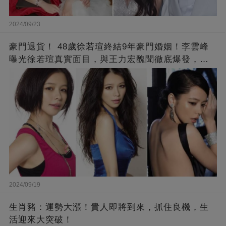
2024/09/23
豪門退貨！ 48歲徐若瑄終結9年豪門婚姻！李雲峰
曝光徐若瑄真實面目，與王力宏醜聞徹底爆發，原
來李靚蕾說的都是真的 ！
2024/09/19
生肖豬：運勢大漲！貴人即將到來，抓住良機，生
活迎來大突破！