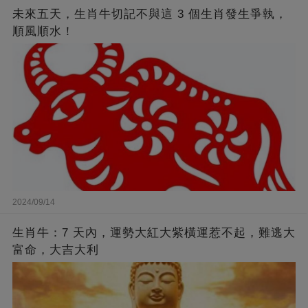
未來五天，生肖牛切記不與這 3 個生肖發生爭執，
順風順水！
2024/09/14
生肖牛：7 天內，運勢大紅大紫橫運惹不起，難逃大
富命，大吉大利