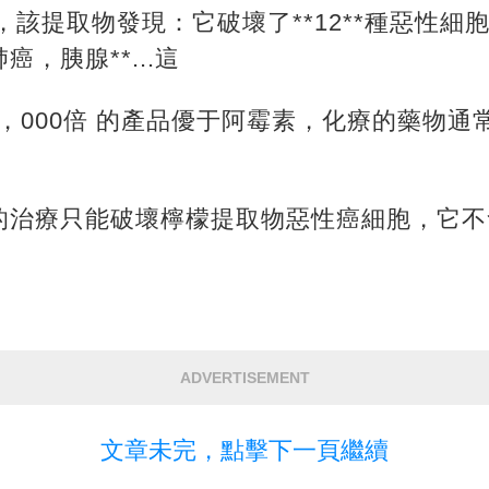
來，該提取物發現：它破壞了**12**種惡性
，胰腺**...這
0，000倍 的產品優于阿霉素，化療的藥物
的治療只能破壞檸檬提取物惡性癌細胞，它不
ADVERTISEMENT
文章未完，點擊下一頁繼續