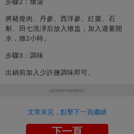
步驟2：燉湯
將豬瘦肉、丹參、西洋參、紅棗、石
斛、田七洗凈后放入燉盅，加入適量開
水，燉2小時。
步驟3：調味
出鍋前加入少許鹽調味即可。
ADVERTISEMENT
文章未完，點擊下一頁繼續
下一頁