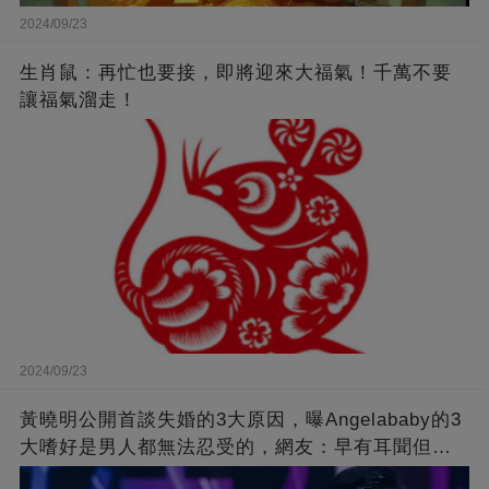
2024/09/23
生肖鼠：再忙也要接，即將迎來大福氣！千萬不要
讓福氣溜走！
2024/09/23
黃曉明公開首談失婚的3大原因，曝Angelababy的3
大嗜好是男人都無法忍受的，網友：早有耳聞但想
不到那麼嚴重！