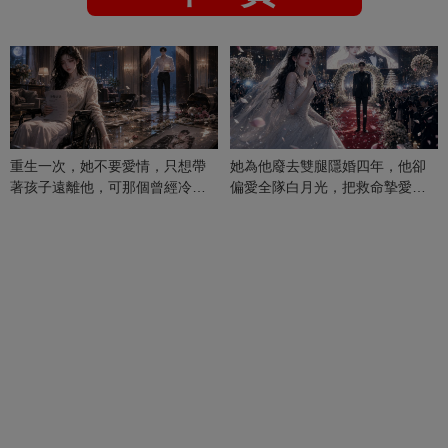
重生一次，她不要愛情，只想帶
她為他廢去雙腿隱婚四年，他卻
著孩子遠離他，可那個曾經冷漠
偏愛全隊白月光，把救命摯愛當
的男人，一次次將她逼入懷中...
成畢生負擔