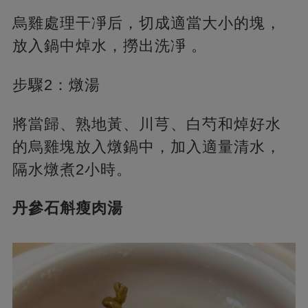
烏雞處理干凈后，切成適當大小的塊，
放入鍋中焯水，撈出洗凈 。
步驟2：燉湯
將當歸、熟地黃、川芎、白芍和焯好水
的烏雞塊放入燉鍋中，加入適量清水，
隔水燉煮2小時。
丹參石斛瘦肉湯