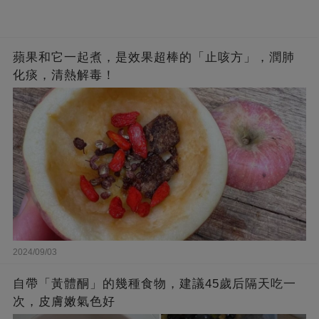
蘋果和它一起煮，是效果超棒的「止咳方」，潤肺
化痰，清熱解毒！
2024/09/03
自帶「黃體酮」的幾種食物，建議45歲后隔天吃一
次，皮膚嫩氣色好