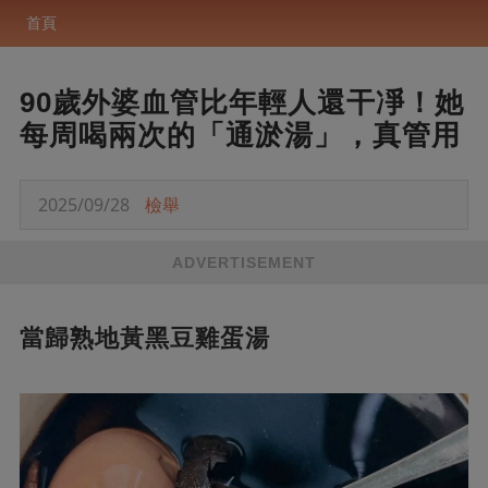
首頁
90歲外婆血管比年輕人還干凈！她
每周喝兩次的「通淤湯」，真管用
2025/09/28
檢舉
ADVERTISEMENT
當歸熟地黃黑豆雞蛋湯