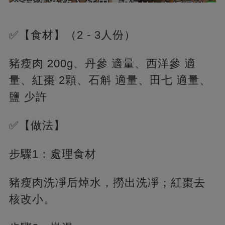
✅【食材】（2 - 3人份）
豬瘦肉 200g、丹參 適量、西洋參 適
量、紅棗 2顆、石斛 適量、田七 適量、
鹽 少許
✅【做法】
步驟1：處理食材
豬瘦肉洗凈后焯水，撈出洗凈；紅棗去
核改小。