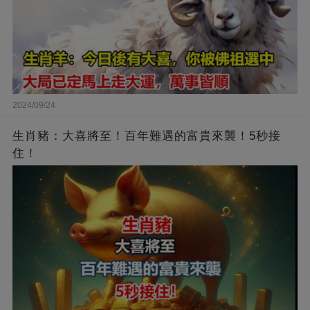
2024/09/24
生肖豬：大喜將至！百年難遇的富貴來襲！5秒接
住！