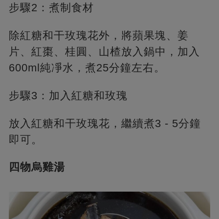
步驟2：煮制食材
除紅糖和干玫瑰花外，將蘋果塊、姜
片、紅棗、桂圓、山楂放入鍋中，加入
600ml純凈水，煮25分鐘左右。
步驟3：加入紅糖和玫瑰
放入紅糖和干玫瑰花，繼續煮3 - 5分鐘
即可。
四物烏雞湯