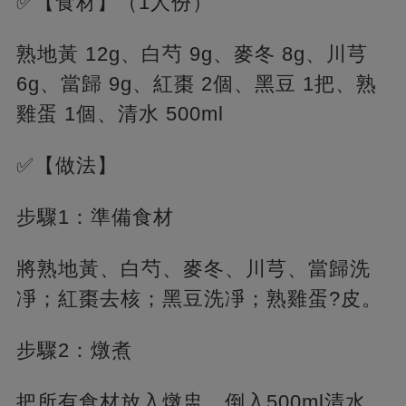
✅【食材】（1人份）
熟地黃 12g、白芍 9g、麥冬 8g、川芎
6g、當歸 9g、紅棗 2個、黑豆 1把、熟
雞蛋 1個、清水 500ml
✅【做法】
步驟1：準備食材
將熟地黃、白芍、麥冬、川芎、當歸洗
凈；紅棗去核；黑豆洗凈；熟雞蛋?皮。
步驟2：燉煮
把所有食材放入燉盅，倒入500ml清水，