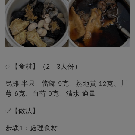
✅【食材】（2 - 3人份）
烏雞 半只、當歸 9克、熟地黃 12克、川
芎 6克、白芍 9克、清水 適量
✅【做法】
步驟1：處理食材