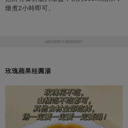
燉煮2小時即可。
ADVERTISEMENT
玫瑰蘋果桂圓湯