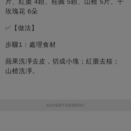
片、紅棗 4顆、桂圓 5顆、山楂 5片、干
玫瑰花 6朵
✅【做法】
步驟1：處理食材
蘋果洗凈去皮，切成小塊；紅棗去核；
山楂洗凈。
ADVERTISEMENT