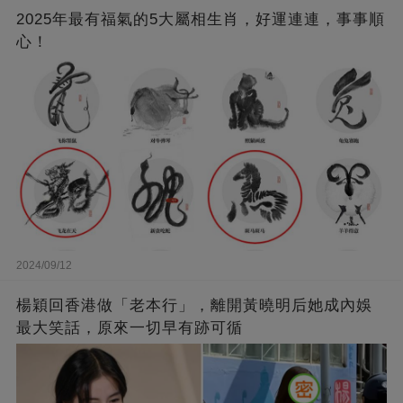
2025年最有福氣的5大屬相生肖，好運連連，事事順
心！
2024/09/12
楊穎回香港做「老本行」，離開黃曉明后她成內娛
最大笑話，原來一切早有跡可循