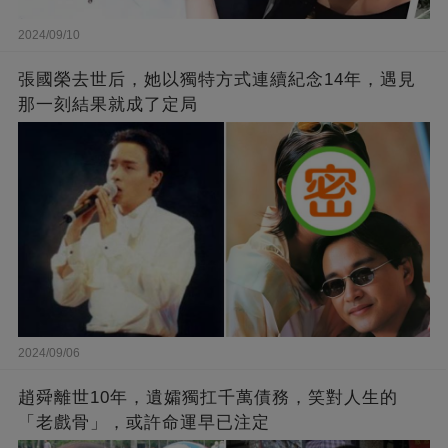
2024/09/10
張國榮去世后，她以獨特方式連續紀念14年，遇見
那一刻結果就成了定局
2024/09/06
趙舜離世10年，遺孀獨扛千萬債務，笑對人生的
「老戲骨」，或許命運早已注定