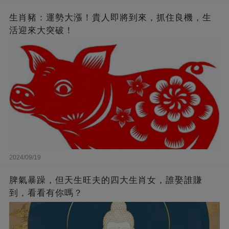
生肖豬：運勢大漲！貴人即將到來，抓住良機，生
活迎來大突破！
2024/09/19
脾氣暴躁，但天生旺夫的四大生肖女，誰娶誰賺
到，看看有你嗎？