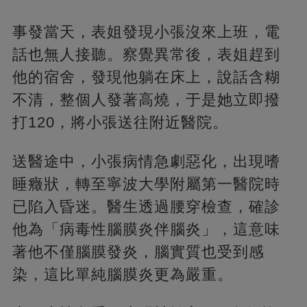
事發當天，表姐發現小張沒來上班，電
話也無人接聽。察覺異常後，表姐趕到
他的宿舍，發現他躺在床上，說話含糊
不清，整個人發著高燒，于是她立即撥
打120，將小張送往附近醫院。
送醫途中，小張病情急劇惡化，出現嗜
睡癥狀，轉至寧波大學附屬第一醫院時
已陷入昏迷。醫生透過腰穿檢查，確診
他為「病毒性腦膜炎伴腦炎」，這意味
著他不僅腦膜發炎，腦實質也受到感
染，這比單純腦膜炎更為嚴重。