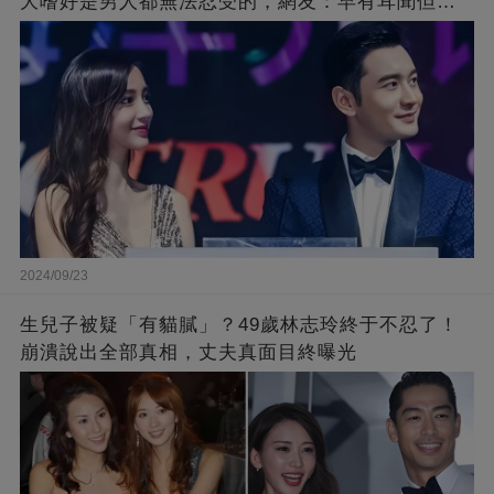
大嗜好是男人都無法忍受的，網友：早有耳聞但想
不到那麼嚴重！
2024/09/23
生兒子被疑「有貓膩」？49歲林志玲終于不忍了！
崩潰說出全部真相，丈夫真面目終曝光