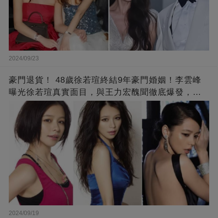
2024/09/23
豪門退貨！ 48歲徐若瑄終結9年豪門婚姻！李雲峰
曝光徐若瑄真實面目，與王力宏醜聞徹底爆發，原
來李靚蕾說的都是真的 ！
2024/09/19