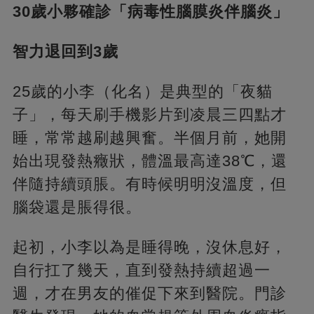
30歲小夥確診「病毒性腦膜炎伴腦炎」
智力退回到3歲
25歲的小李（化名）是典型的「夜貓
子」，每天刷手機影片到凌晨三四點才
睡，常常越刷越興奮。半個月前，她開
始出現發熱癥狀，體溫最高達38℃，還
伴隨持續頭脹。有時候明明沒溫度，但
腦袋還是脹得很。
起初，小李以為是睡得晚，沒休息好，
自行扛了幾天，直到發熱持續超過一
週，才在男友的催促下來到醫院。門診