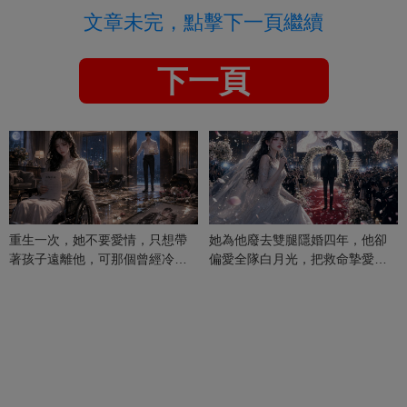
文章未完，點擊下一頁繼續
下一頁
重生一次，她不要愛情，只想帶
她為他廢去雙腿隱婚四年，他卻
著孩子遠離他，可那個曾經冷漠
偏愛全隊白月光，把救命摯愛當
的男人，一次次將她逼入懷中...
成畢生負擔