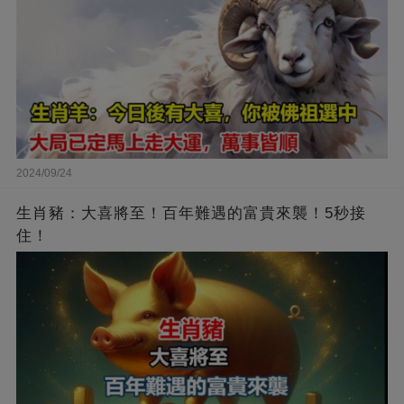
2024/09/24
生肖豬：大喜將至！百年難遇的富貴來襲！5秒接
住！