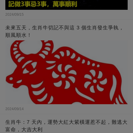
2024/09/15
未來五天，生肖牛切記不與這 3 個生肖發生爭執，
順風順水！
2024/09/14
生肖牛：7 天內，運勢大紅大紫橫運惹不起，難逃大
富命，大吉大利