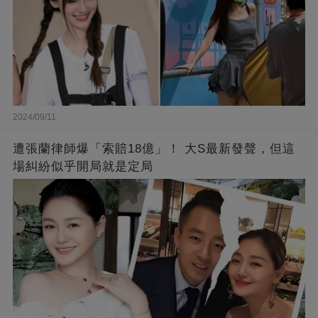
2024/09/11
遭張蘭律師爆「索賠18億」！ 大S最新發聲，但這
場糾紛似乎開局就是定局