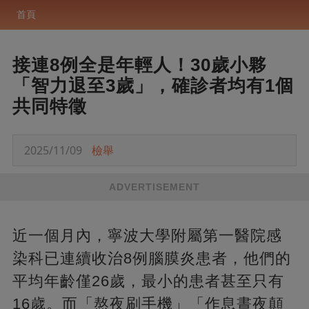
首頁
接連8例全是年輕人！30歲小夥
「智力退至3歲」，確診者均有1個
共同特徵
2025/11/09
檢舉
ADVERTISEMENT
近一個月內，寧波大學附屬第一醫院感
染科已連續收治8例腦膜炎患者，他們的
平均年齡僅26歲，最小的患者甚至只有
16歲。而「熬夜刷手機」「作息晝夜顛