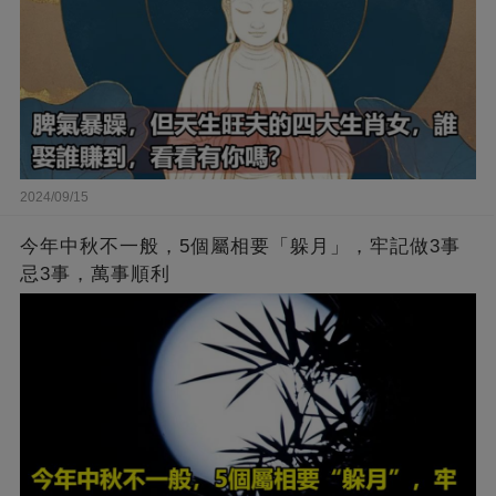
2024/09/15
今年中秋不一般，5個屬相要「躲月」，牢記做3事
忌3事，萬事順利