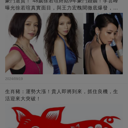
豪門退貨！ 48歲徐若瑄終結9年豪門婚姻！李雲峰
曝光徐若瑄真實面目，與王力宏醜聞徹底爆發，原
來李靚蕾說的都是真的 ！
2024/09/19
生肖豬：運勢大漲！貴人即將到來，抓住良機，生
活迎來大突破！