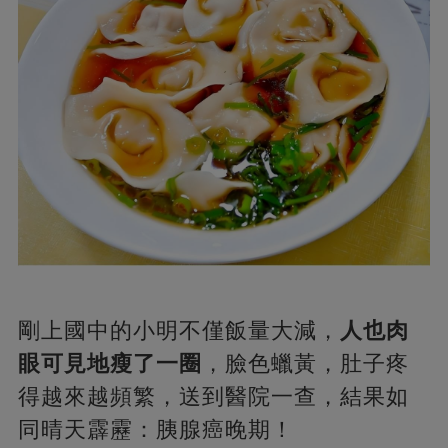
剛上國中的小明不僅飯量大減，
人也肉
眼可見地瘦了一圈
，臉色蠟黃，肚子疼
得越來越頻繁，送到醫院一查，結果如
同晴天霹靂：胰腺癌晚期！