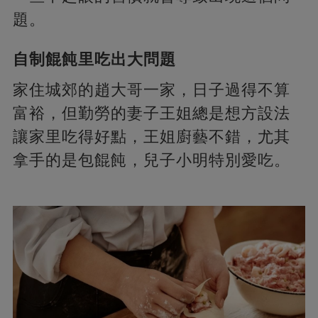
題。
自制餛飩里吃出大問題
家住城郊的趙大哥一家，日子過得不算
富裕，但勤勞的妻子王姐總是想方設法
讓家里吃得好點，王姐廚藝不錯，尤其
拿手的是包餛飩，兒子小明特別愛吃。