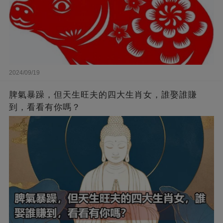
2024/09/19
脾氣暴躁，但天生旺夫的四大生肖女，誰娶誰賺
到，看看有你嗎？