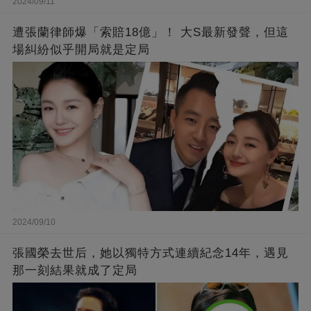
2024/09/11
遭張蘭律師爆「索賠18億」！ 大S最新發聲，但這
場糾紛似乎開局就是定局
2024/09/10
張國榮去世后，她以獨特方式連續紀念14年，遇見
那一刻結果就成了定局