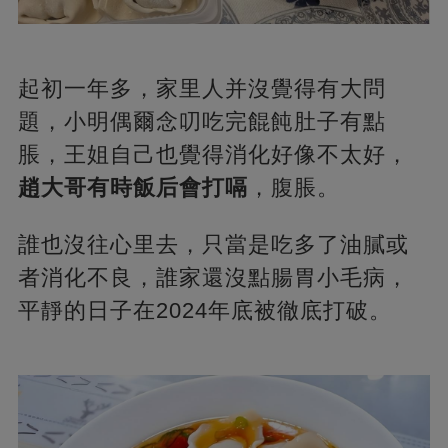
起初一年多，家里人并沒覺得有大問
題，小明偶爾念叨吃完餛飩肚子有點
脹，王姐自己也覺得消化好像不太好，
趙大哥有時飯后會打嗝
，腹脹。
誰也沒往心里去，只當是吃多了油膩或
者消化不良，誰家還沒點腸胃小毛病，
平靜的日子在2024年底被徹底打破。