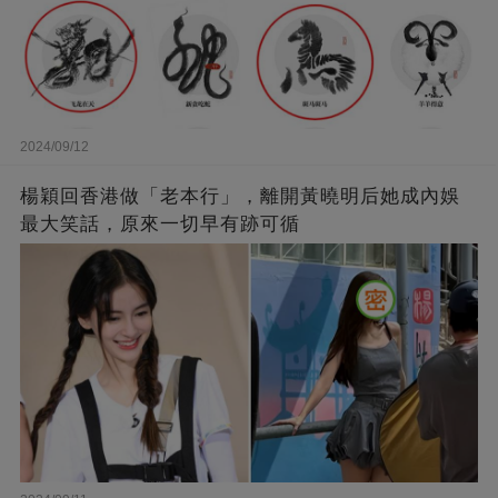
2024/09/12
楊穎回香港做「老本行」，離開黃曉明后她成內娛
最大笑話，原來一切早有跡可循