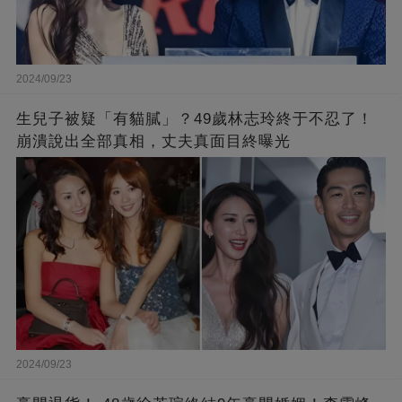
2024/09/23
生兒子被疑「有貓膩」？49歲林志玲終于不忍了！
崩潰說出全部真相，丈夫真面目終曝光
2024/09/23