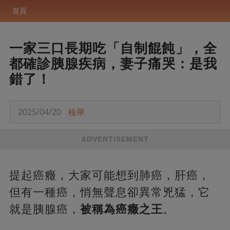
首頁
一家三口長期吃「自制餛飩」，全
都確診胰腺疾病，妻子痛哭：是我
錯了！
2025/04/20
檢舉
ADVERTISEMENT
提起癌癥，大家可能想到肺癌，肝癌，
但有一種癌，悄無聲息卻異常兇猛，它
就是胰腺癌，
被稱為癌癥之王
。