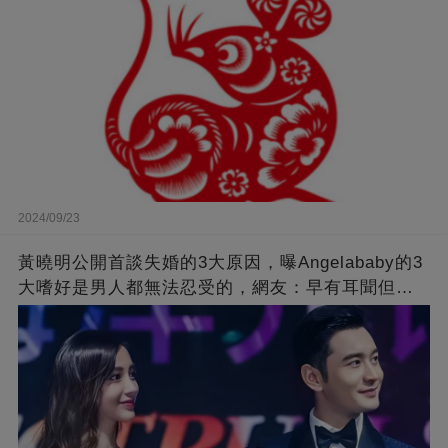
2024/09/23
黃曉明公開首談失婚的3大原因，曝Angelababy的3
大嗜好是男人都無法忍受的，網友：早有耳聞但想
不到那麼嚴重！