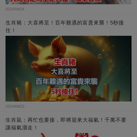
2024/09/24
生肖豬：大喜將至！百年難遇的富貴來襲！5秒接
住！
2024/09/23
生肖鼠：再忙也要接，即將迎來大福氣！千萬不要
讓福氣溜走！