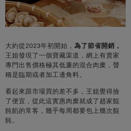
大約從2023年初開始，
為了節省開銷，
王姐發現了一個寶藏渠道，網上有賣家
專門出售價格極其低廉的混合肉糜，聲
稱是臨期或者加工邊角料。
看起來跟市場買的差不多，王姐覺得撿
了便宜，從此這實惠肉糜就成了趙家餛
飩餡的常客，幾乎每周都要包上幾次餛
飩。