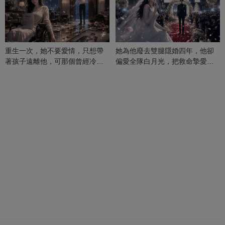
重生一次，她不要愛情，只想帶
她為他廢去雙腿隱婚四年，他卻
著孩子遠離他，可那個曾經冷漠
偏愛全隊白月光，把救命摯愛當
的男人，一次次將她逼入懷中...
成畢生負擔