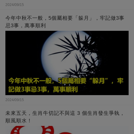
2024/09/15
今年中秋不一般，5個屬相要「躲月」，牢記做3事
忌3事，萬事順利
2024/09/15
未來五天，生肖牛切記不與這 3 個生肖發生爭執，
順風順水！