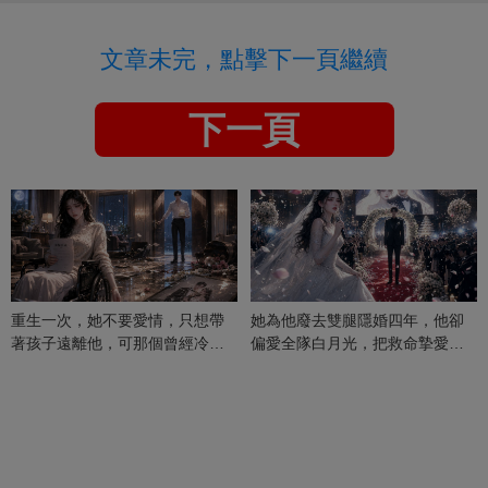
文章未完，點擊下一頁繼續
下一頁
重生一次，她不要愛情，只想帶
她為他廢去雙腿隱婚四年，他卻
著孩子遠離他，可那個曾經冷漠
偏愛全隊白月光，把救命摯愛當
的男人，一次次將她逼入懷中...
成畢生負擔