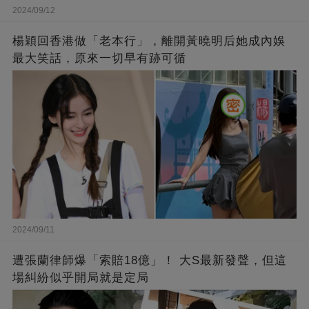
2024/09/12
楊穎回香港做「老本行」，離開黃曉明后她成內娛
最大笑話，原來一切早有跡可循
2024/09/11
遭張蘭律師爆「索賠18億」！ 大S最新發聲，但這
場糾紛似乎開局就是定局