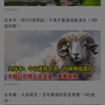
2024/09/24
生肖羊：明日5喜降臨！千萬不要讓福氣溜走！5秒
接回家！
2024/09/24
生肖豬：大喜將至！百年難遇的富貴來襲！5秒接
住！