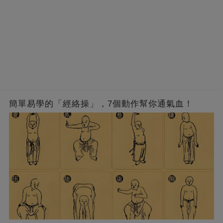
簡單易學的「經絡操」，7個動作幫你通氣血！