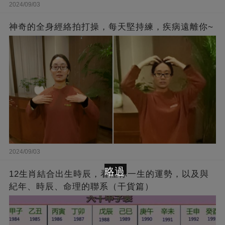
2024/09/03
神奇的全身經絡拍打操，每天堅持練，疾病遠離你~
2024/09/03
略過
12生肖結合出生時辰，看懂你一生的運勢，以及與
紀年、時辰、命理的聯系（干貨篇）