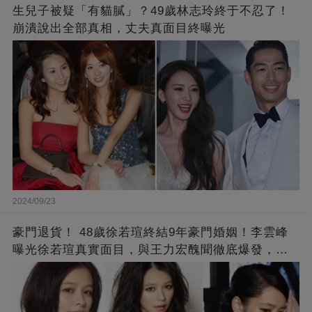
生兒子被疑「有貓膩」？49歲林志玲終于不忍了！
崩潰說出全部真相，丈夫真面目終曝光
2024/09/23
豪門退貨！ 48歲徐若瑄終結9年豪門婚姻！李雲峰
曝光徐若瑄真實面目，與王力宏醜聞徹底爆發，原
來李靚蕾說的都是真的 ！