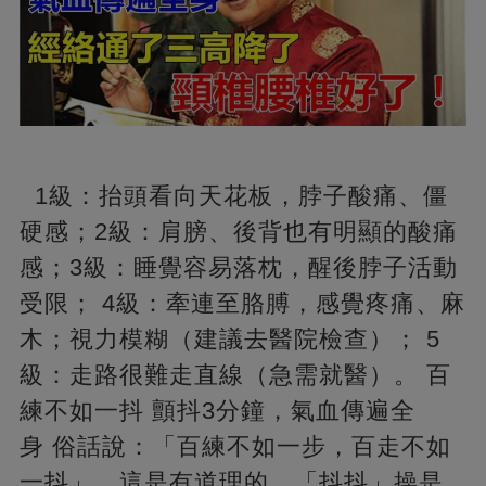
1級：抬頭看向天花板，脖子酸痛、僵
硬感；2級：肩膀、後背也有明顯的酸痛
感；3級：睡覺容易落枕，醒後脖子活動
受限； 4級：牽連至胳膊，感覺疼痛、麻
木；視力模糊（建議去醫院檢查）； 5
級：走路很難走直線（急需就醫）。 百
練不如一抖 顫抖3分鐘，氣血傳遍全
身 俗話說：「百練不如一步，百走不如
一抖」。這是有道理的，「抖抖」操是