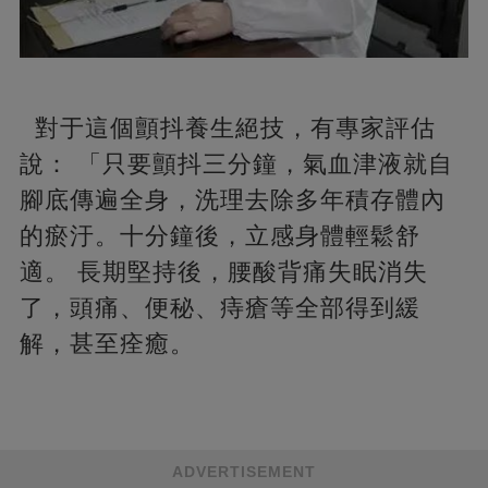
對于這個顫抖養生絕技，有專家評估
說： 「只要顫抖三分鐘，氣血津液就自
腳底傳遍全身，洗理去除多年積存體內
的瘀汙。十分鐘後，立感身體輕鬆舒
適。 長期堅持後，腰酸背痛失眠消失
了，頭痛、便秘、痔瘡等全部得到緩
解，甚至痊癒。
ADVERTISEMENT