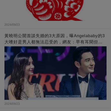
2024/09/23
黃曉明公開首談失婚的3大原因，曝Angelababy的3
大嗜好是男人都無法忍受的，網友：早有耳聞但想
不到那麼嚴重！
2024/09/23