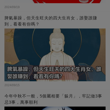
2024/09/19
脾氣暴躁，但天生旺夫的四大生肖女，誰娶誰賺
到，看看有你嗎？
2024/09/15
今年中秋不一般，5個屬相要「躲月」，牢記做3事
忌3事，萬事順利