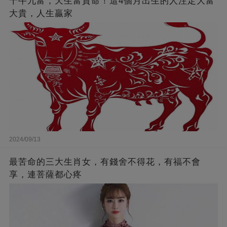
十牛九富，天生富貴命！這4個月出生的人注定大富
大貴，人生贏家
2024/09/13
最苦命的三大生肖女，有錢舍不得花，有福不會
享，連菩薩都心疼