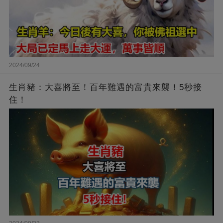
2024/09/24
生肖豬：大喜將至！百年難遇的富貴來襲！5秒接
住！