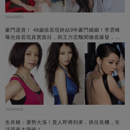
2024/09/23
豪門退貨！ 48歲徐若瑄終結9年豪門婚姻！李雲峰
曝光徐若瑄真實面目，與王力宏醜聞徹底爆發，原
來李靚蕾說的都是真的 ！
2024/09/19
生肖豬：運勢大漲！貴人即將到來，抓住良機，生
活迎來大突破！