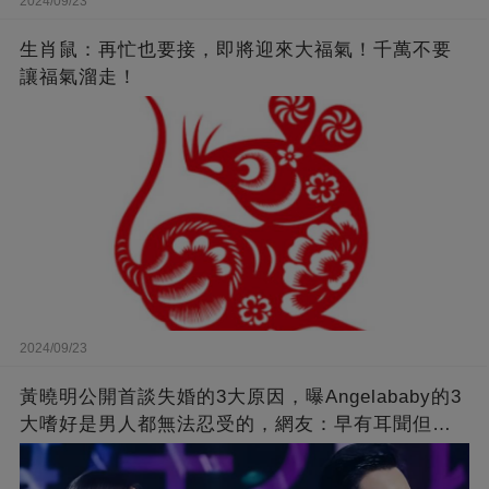
2024/09/23
生肖鼠：再忙也要接，即將迎來大福氣！千萬不要
讓福氣溜走！
2024/09/23
黃曉明公開首談失婚的3大原因，曝Angelababy的3
大嗜好是男人都無法忍受的，網友：早有耳聞但想
不到那麼嚴重！