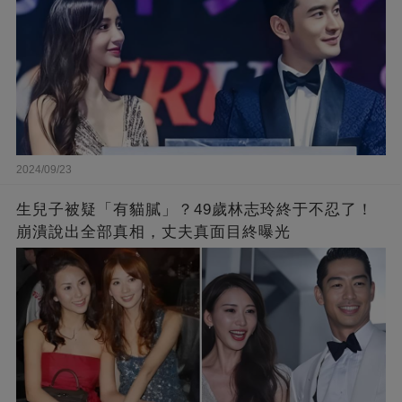
2024/09/23
生兒子被疑「有貓膩」？49歲林志玲終于不忍了！
崩潰說出全部真相，丈夫真面目終曝光