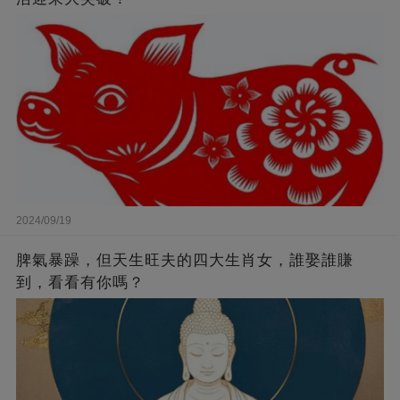
2024/09/19
脾氣暴躁，但天生旺夫的四大生肖女，誰娶誰賺
到，看看有你嗎？