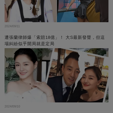
2024/09/11
遭張蘭律師爆「索賠18億」！ 大S最新發聲，但這
場糾紛似乎開局就是定局
2024/09/10