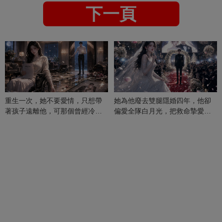
下一頁
重生一次，她不要愛情，只想帶
她為他廢去雙腿隱婚四年，他卻
著孩子遠離他，可那個曾經冷漠
偏愛全隊白月光，把救命摯愛當
的男人，一次次將她逼入懷中...
成畢生負擔