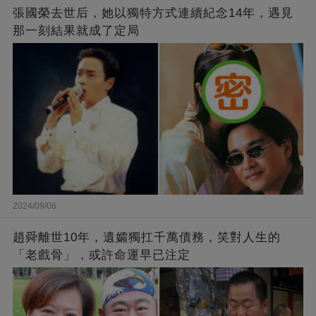
張國榮去世后，她以獨特方式連續紀念14年，遇見
那一刻結果就成了定局
2024/09/06
趙舜離世10年，遺孀獨扛千萬債務，笑對人生的
「老戲骨」，或許命運早已注定