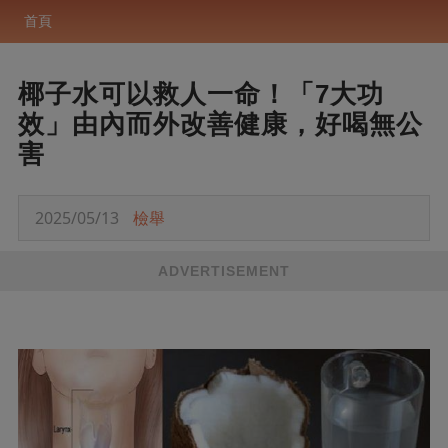
首頁
椰子水可以救人一命！「7大功
效」由內而外改善健康，好喝無公
害
2025/05/13
檢舉
ADVERTISEMENT