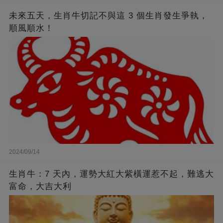
未來五天，生肖牛切記不與這 3 個生肖發生爭執，
順風順水！
2024/09/14
生肖牛：7 天內，運勢大紅大紫橫運惹不起，難逃大
富命，大吉大利