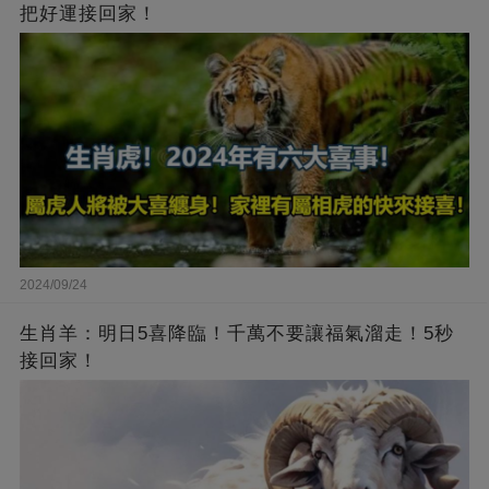
把好運接回家！
2024/09/24
生肖羊：明日5喜降臨！千萬不要讓福氣溜走！5秒
接回家！