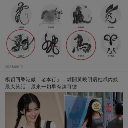
2024/09/12
楊穎回香港做「老本行」，離開黃曉明后她成內娛
最大笑話，原來一切早有跡可循