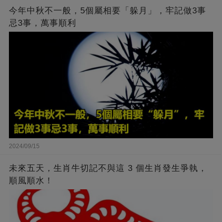
今年中秋不一般，5個屬相要「躲月」，牢記做3事
忌3事，萬事順利
2024/09/15
未來五天，生肖牛切記不與這 3 個生肖發生爭執，
順風順水！