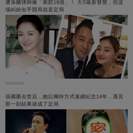
遭張蘭律師爆「索賠18億」！ 大S最新發聲，但這
場糾紛似乎開局就是定局
2024/09/10
張國榮去世后，她以獨特方式連續紀念14年，遇見
那一刻結果就成了定局