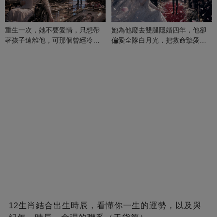
重生一次，她不要愛情，只想帶
她為他廢去雙腿隱婚四年，他卻
著孩子遠離他，可那個曾經冷漠
偏愛全隊白月光，把救命摯愛當
的男人，一次次將她逼入懷中...
成畢生負擔
12生肖結合出生時辰，看懂你一生的運勢，以及與