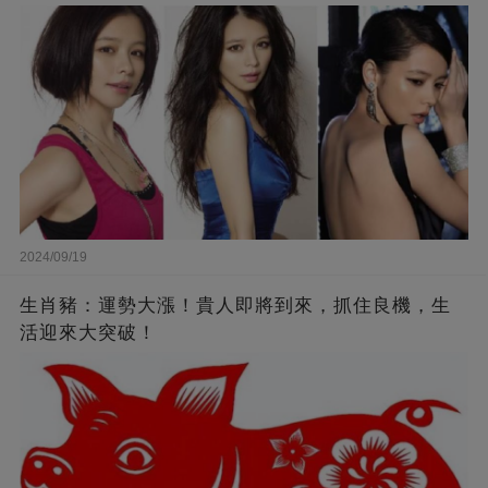
來李靚蕾說的都是真的 ！
2024/09/19
生肖豬：運勢大漲！貴人即將到來，抓住良機，生
活迎來大突破！