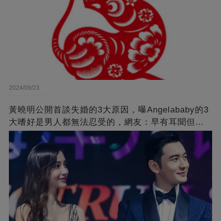
2024/09/23
黃曉明公開首談失婚的3大原因，曝Angelababy的3
大嗜好是男人都無法忍受的，網友：早有耳聞但想
不到那麼嚴重！