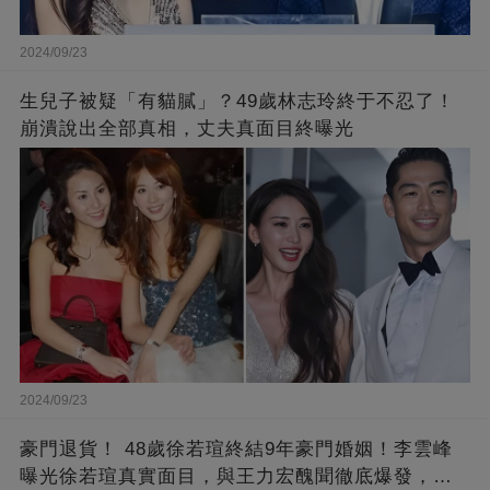
2024/09/23
生兒子被疑「有貓膩」？49歲林志玲終于不忍了！
崩潰說出全部真相，丈夫真面目終曝光
2024/09/23
豪門退貨！ 48歲徐若瑄終結9年豪門婚姻！李雲峰
曝光徐若瑄真實面目，與王力宏醜聞徹底爆發，原