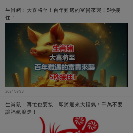
生肖豬：大喜將至！百年難遇的富貴來襲！5秒接
住！
2024/09/23
生肖鼠：再忙也要接，即將迎來大福氣！千萬不要
讓福氣溜走！