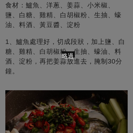
食材：鱸魚、洋蔥、姜蒜、小米椒、
鹽、白糖、雞精、白胡椒粉、生抽、蠔
油、料酒、黃豆醬、淀粉
1、鱸魚處理好，切成段狀，加上鹽、白
糖、雞精、白胡椒粉、生抽、蠔油、料
略過
酒、淀粉，再把姜蒜放進去，腌制30分
鐘。