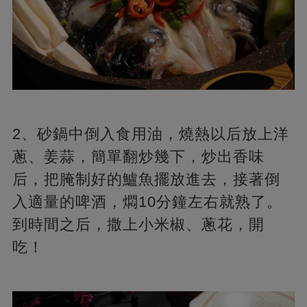
2、砂鍋中倒入食用油，燒熱以后放上洋
蔥、姜蒜，簡單翻炒幾下，炒出香味
后，把腌制好的鱸魚擺放進去，接著倒
入適量的啤酒，燜10分鐘左右就熟了。
到時間之后，撒上小米椒、蔥花，開
吃！