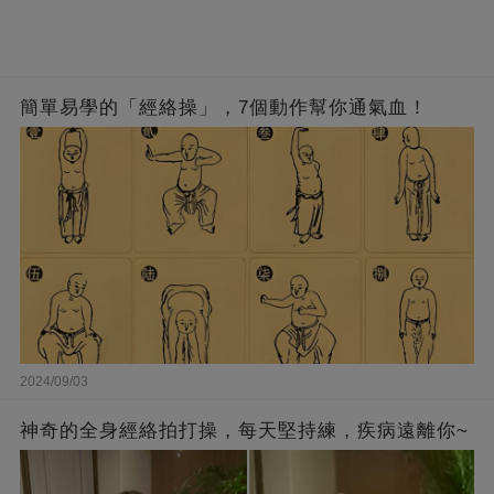
簡單易學的「經絡操」，7個動作幫你通氣血！
2024/09/03
神奇的全身經絡拍打操，每天堅持練，疾病遠離你~