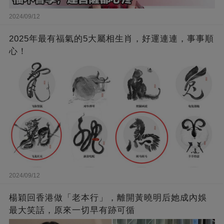
2024/09/12
2025年最有福氣的5大屬相生肖，好運連連，事事順
心！
2024/09/12
楊穎回香港做「老本行」，離開黃曉明后她成內娛
最大笑話，原來一切早有跡可循