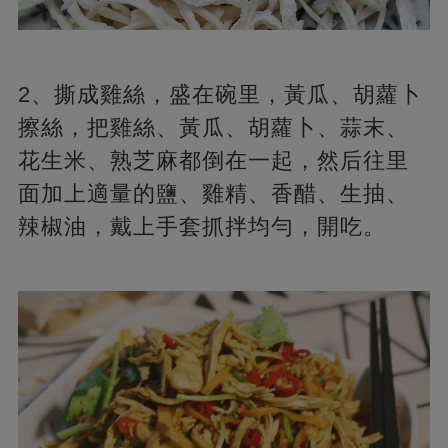
2、撕成雞絲，盛在碗里，黃瓜、胡蘿卜
擦絲，把雞絲、黃瓜、胡蘿卜、蒜末、
花生米、熟芝麻都倒在一起，然后往里
面加上適量的鹽、雞精、香醋、生抽、
辣椒油，戴上手套抓拌均勻，開吃。