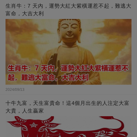
生肖牛：7 天內，運勢大紅大紫橫運惹不起，難逃大
富命，大吉大利
2024/09/13
十牛九富，天生富貴命！這4個月出生的人注定大富
大貴，人生贏家