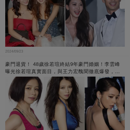
2024/09/23
豪門退貨！ 48歲徐若瑄終結9年豪門婚姻！李雲峰
曝光徐若瑄真實面目，與王力宏醜聞徹底爆發，原
來李靚蕾說的都是真的 ！