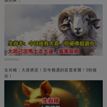
接回家！
2024/09/24
生肖豬：大喜將至！百年難遇的富貴來襲！5秒接
住！