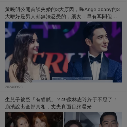
黃曉明公開首談失婚的3大原因，曝Angelababy的3
大嗜好是男人都無法忍受的，網友：早有耳聞但想
不到那麼嚴重！
2024/09/23
生兒子被疑「有貓膩」？49歲林志玲終于不忍了！
崩潰說出全部真相，丈夫真面目終曝光