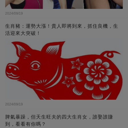
2024/09/19
生肖豬：運勢大漲！貴人即將到來，抓住良機，生
活迎來大突破！
2024/09/19
脾氣暴躁，但天生旺夫的四大生肖女，誰娶誰賺
到，看看有你嗎？