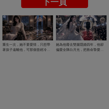
下一頁
重生一次，她不要愛情，只想帶
她為他廢去雙腿隱婚四年，他卻
著孩子遠離他，可那個曾經冷漠
偏愛全隊白月光，把救命摯愛當
的男人，一次次將她逼入懷中...
成畢生負擔