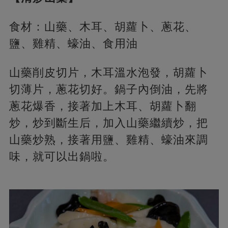
食材：山藥、木耳、胡蘿卜、蔥花、
鹽、雞精、蠔油、食用油
山藥削皮切片，木耳溫水泡發，胡蘿卜
切薄片，蔥花切好。鍋子內倒油，先將
蔥花爆香，接著加上木耳、胡蘿卜翻
炒，炒到斷生后，加入山藥繼續炒，把
山藥炒熟，接著用鹽、雞精、蠔油來調
味，就可以出鍋啦。