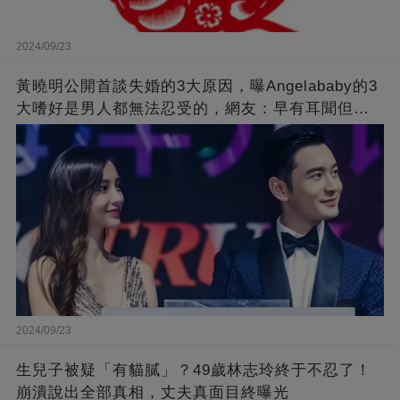
2024/09/23
黃曉明公開首談失婚的3大原因，曝Angelababy的3
大嗜好是男人都無法忍受的，網友：早有耳聞但想
不到那麼嚴重！
2024/09/23
生兒子被疑「有貓膩」？49歲林志玲終于不忍了！
崩潰說出全部真相，丈夫真面目終曝光