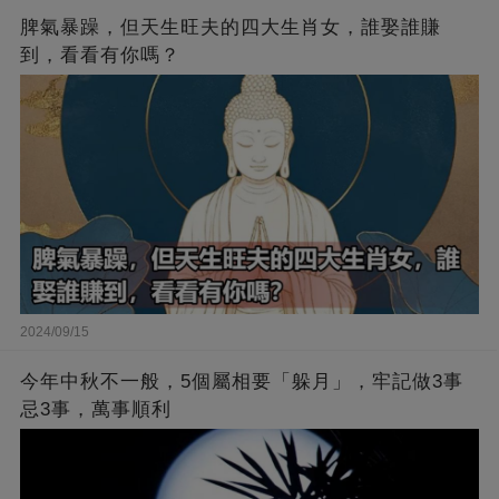
脾氣暴躁，但天生旺夫的四大生肖女，誰娶誰賺
到，看看有你嗎？
2024/09/15
今年中秋不一般，5個屬相要「躲月」，牢記做3事
忌3事，萬事順利