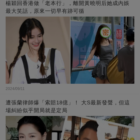
楊穎回香港做「老本行」，離開黃曉明后她成內娛
最大笑話，原來一切早有跡可循
2024/09/11
遭張蘭律師爆「索賠18億」！ 大S最新發聲，但這
場糾紛似乎開局就是定局