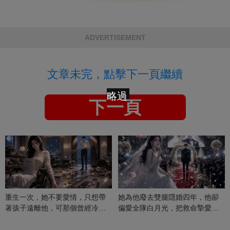
ADVERTISEMENT
文章未完，點擊下一頁繼續
略過
下一頁
重生一次，她不要愛情，只想帶
她為他廢去雙腿隱婚四年，他卻
著孩子遠離他，可那個曾經冷漠
偏愛全隊白月光，把救命摯愛當
的男人，一次次將她逼入懷中...
成畢生負擔