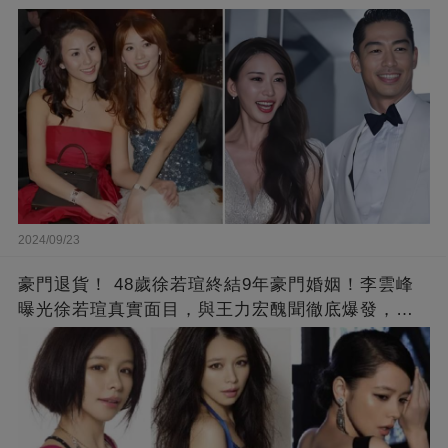
2024/09/23
豪門退貨！ 48歲徐若瑄終結9年豪門婚姻！李雲峰
曝光徐若瑄真實面目，與王力宏醜聞徹底爆發，原
來李靚蕾說的都是真的 ！