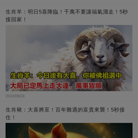
生肖羊：明日5喜降臨！千萬不要讓福氣溜走！5秒
接回家！
2024/09/24
生肖豬：大喜將至！百年難遇的富貴來襲！5秒接
住！