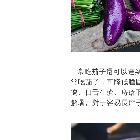
常吃茄子還可以達到
常吃茄子，可降低膽
瘍、口舌生瘡、痔瘡
解暑。對于容易長痱