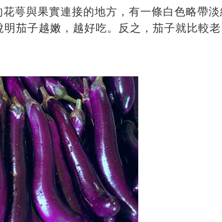
的花萼與果實連接的地方，有一條白色略帶淡
說明茄子越嫩，越好吃。反之，茄子就比較老