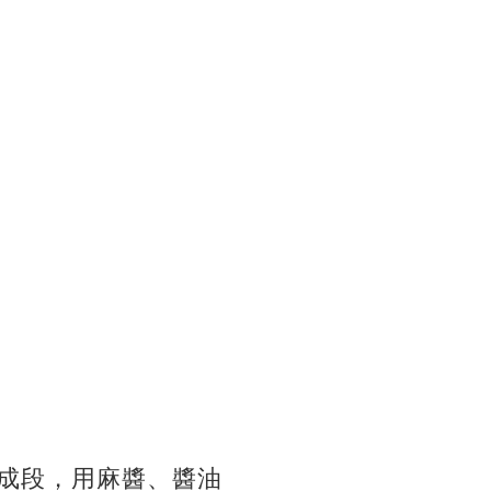
成段，用麻醬、醬油