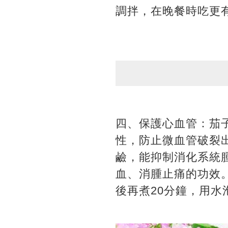
調拌，在晚餐時吃更
四、保護心血管：茄
性，防止微血管破裂
鹼，能抑制消化系統
血、消腫止痛的功效
後再煮20分鐘，用