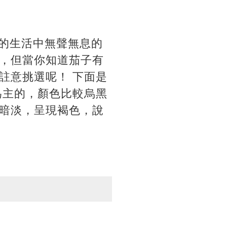
的生活中無聲無息的
，但當你知道茄子有
註意挑選呢！ 下面是
為主的，顏色比較烏黑
暗淡，呈現褐色，說