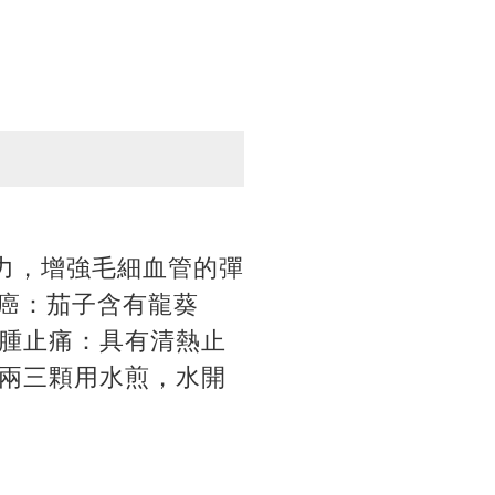
力，增強毛細血管的彈
癌：茄子含有龍葵
腫止痛：具有清熱止
兩三顆用水煎，水開