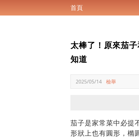
首頁
太棒了！原來茄子
知道
2025/05/14
檢舉
茄子是家常菜中必提
形狀上也有圓形，橢