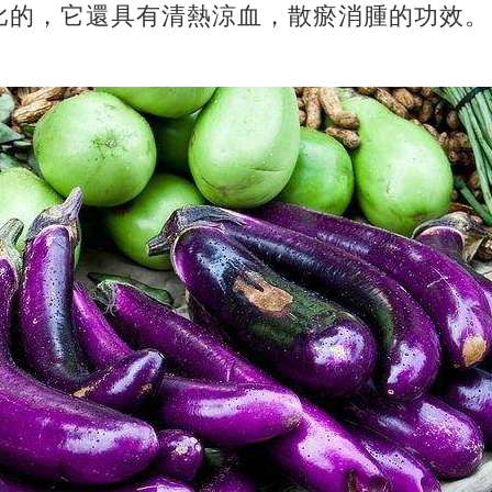
比的，它還具有清熱涼血，散瘀消腫的功