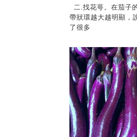
二.找花萼。在茄子
帶狀環越大越明顯，
了很多