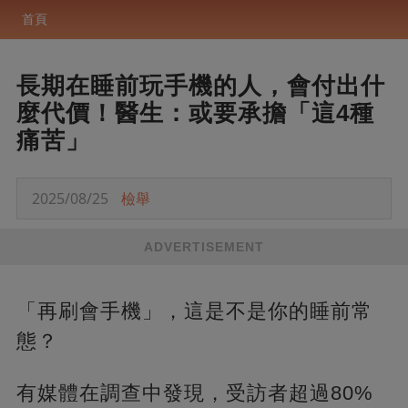
首頁
長期在睡前玩手機的人，會付出什
麼代價！醫生：或要承擔「這4種
痛苦」
2025/08/25
檢舉
ADVERTISEMENT
「再刷會手機」，這是不是你的睡前常
態？
有媒體在調查中發現，受訪者超過80%