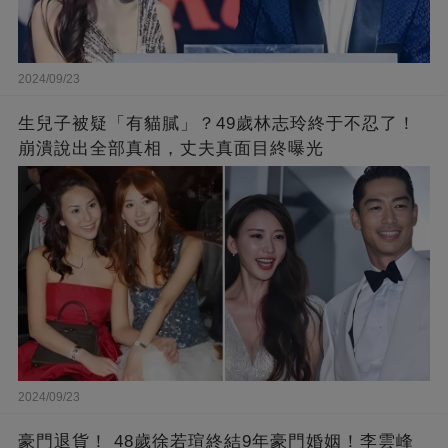
2024/09/23
生兒子被疑「有貓膩」？49歲林志玲終于不忍了！
崩潰說出全部真相，丈夫真面目終曝光
2024/09/23
豪門退貨！ 48歲徐若瑄終結9年豪門婚姻！李雲峰