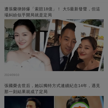
遭張蘭律師爆「索賠18億」！ 大S最新發聲，但這
場糾紛似乎開局就是定局
2024/09/10
張國榮去世后，她以獨特方式連續紀念14年，遇見
那一刻結果就成了定局