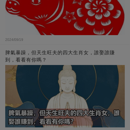
2024/09/19
脾氣暴躁，但天生旺夫的四大生肖女，誰娶誰賺
到，看看有你嗎？