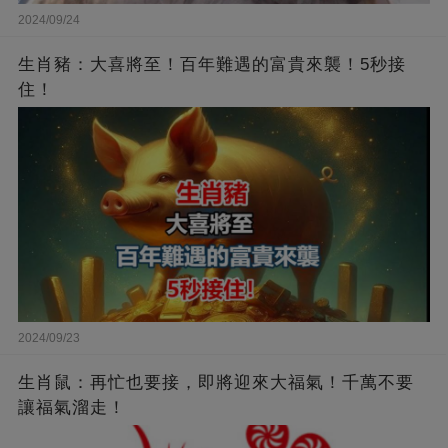
2024/09/24
生肖豬：大喜將至！百年難遇的富貴來襲！5秒接
住！
2024/09/23
生肖鼠：再忙也要接，即將迎來大福氣！千萬不要
讓福氣溜走！