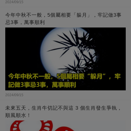
2024/09/15
今年中秋不一般，5個屬相要「躲月」，牢記做3事
忌3事，萬事順利
2024/09/15
未來五天，生肖牛切記不與這 3 個生肖發生爭執，
順風順水！