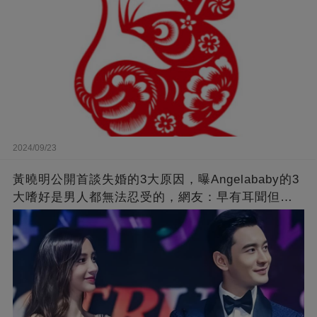
2024/09/23
黃曉明公開首談失婚的3大原因，曝Angelababy的3
大嗜好是男人都無法忍受的，網友：早有耳聞但想
不到那麼嚴重！