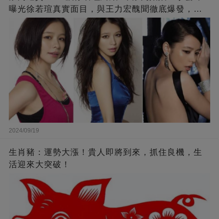
曝光徐若瑄真實面目，與王力宏醜聞徹底爆發，原
來李靚蕾說的都是真的 ！
2024/09/19
生肖豬：運勢大漲！貴人即將到來，抓住良機，生
活迎來大突破！