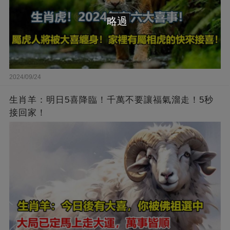
略過
2024/09/24
生肖羊：明日5喜降臨！千萬不要讓福氣溜走！5秒
接回家！