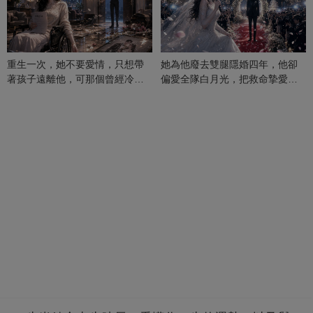
重生一次，她不要愛情，只想帶
她為他廢去雙腿隱婚四年，他卻
著孩子遠離他，可那個曾經冷漠
偏愛全隊白月光，把救命摯愛當
的男人，一次次將她逼入懷中...
成畢生負擔