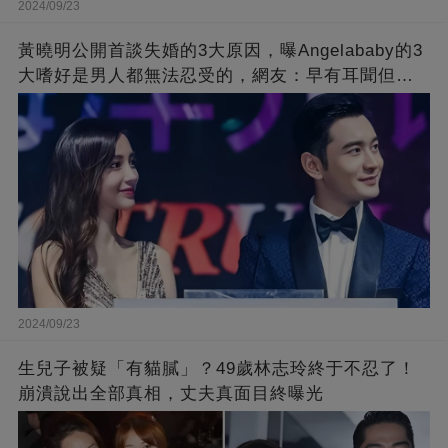
2024/09/23
黃曉明公開首談失婚的3大原因，曝Angelababy的3
大嗜好是男人都無法忍受的，網友：早有耳聞但想
不到那麼嚴重！
2024/09/23
生兒子被疑「有貓膩」？49歲林志玲終于不忍了！
崩潰說出全部真相，丈夫真面目終曝光