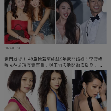
2024/09/23
豪門退貨！ 48歲徐若瑄終結9年豪門婚姻！李雲峰
曝光徐若瑄真實面目，與王力宏醜聞徹底爆發，原
來李靚蕾說的都是真的 ！