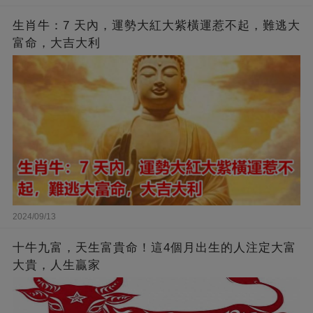
生肖牛：7 天內，運勢大紅大紫橫運惹不起，難逃大
富命，大吉大利
2024/09/13
十牛九富，天生富貴命！這4個月出生的人注定大富
大貴，人生贏家