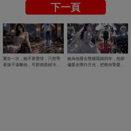
下一頁
重生一次，她不要愛情，只想帶
她為他廢去雙腿隱婚四年，他卻
著孩子遠離他，可那個曾經冷漠
偏愛全隊白月光，把救命摯愛當
的男人，一次次將她逼入懷中...
成畢生負擔