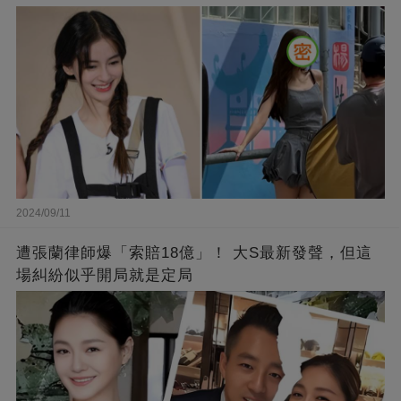
2024/09/11
遭張蘭律師爆「索賠18億」！ 大S最新發聲，但這
場糾紛似乎開局就是定局