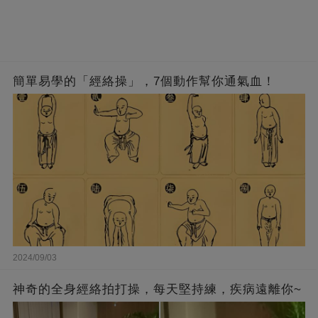
簡單易學的「經絡操」，7個動作幫你通氣血！
2024/09/03
神奇的全身經絡拍打操，每天堅持練，疾病遠離你~