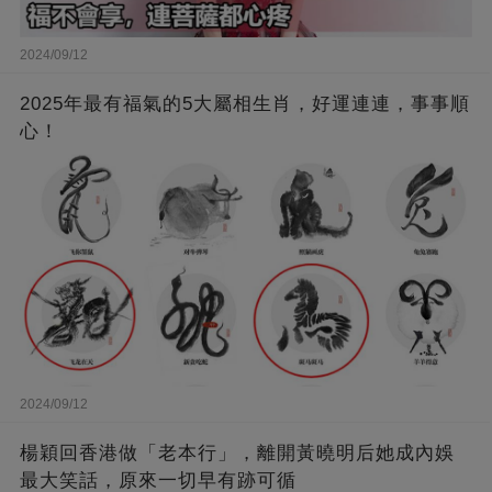
2024/09/12
2025年最有福氣的5大屬相生肖，好運連連，事事順
心！
2024/09/12
楊穎回香港做「老本行」，離開黃曉明后她成內娛
最大笑話，原來一切早有跡可循