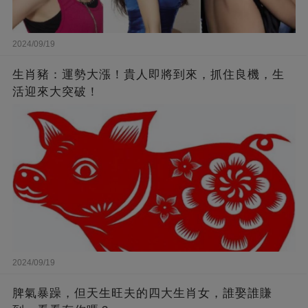
2024/09/19
生肖豬：運勢大漲！貴人即將到來，抓住良機，生
活迎來大突破！
2024/09/19
脾氣暴躁，但天生旺夫的四大生肖女，誰娶誰賺