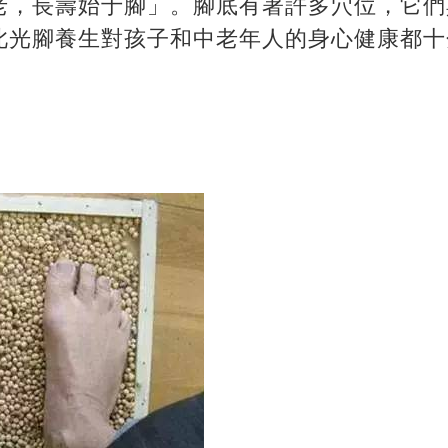
老，長壽始于腳」。腳底有著許多穴位，它們
此光腳養生對孩子和中老年人的身心健康都十