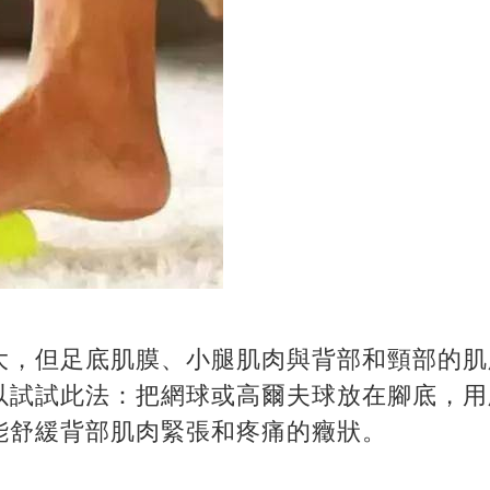
大，但足底肌膜、小腿肌肉與背部和頸部的肌
以試試此法：把網球或高爾夫球放在腳底，用
能舒緩背部肌肉緊張和疼痛的癥狀。