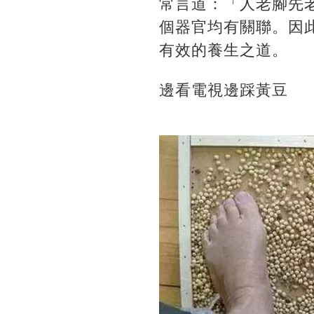
常言道：「人老腳先
個器官均有關聯。因
有效的養生之道。
邊看電視邊踩黃豆