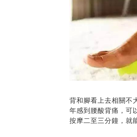
背和腳看上去相關不
年感到腰酸背痛，可
按摩二至三分鐘，就