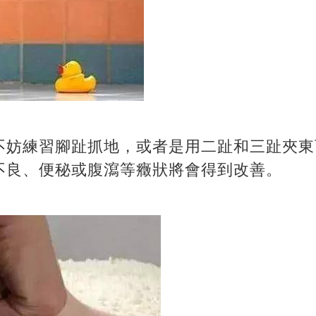
不妨練習腳趾抓地，或者是用二趾和三趾夾東
不良、便秘或腹瀉等癥狀將會得到改善。