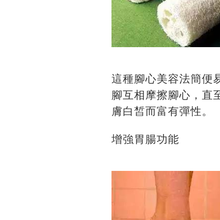
這種腳心美容法簡便
腳互相摩擦腳心，直
膚白皙而富有彈性。
增強胃腸功能