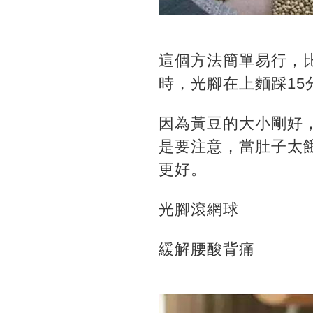
這個方法簡單易行，
時，光腳在上麵踩15
因為黃豆的大小剛好
是要注意，當肚子太
更好。
光腳滾網球
緩解腰酸背痛