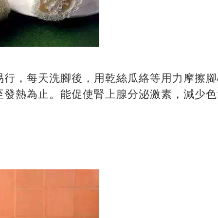
易行，每天洗腳後，用乾絲瓜絡等用力摩擦腳
至發熱為止。能促使腎上腺分泌激素，減少色