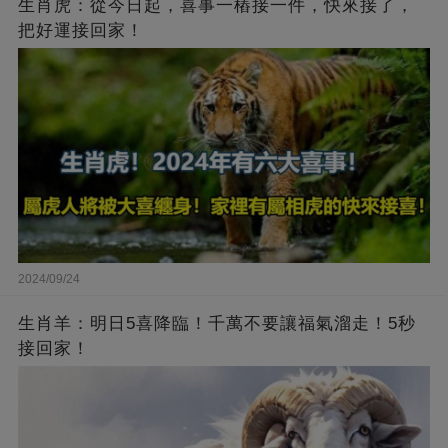
生肖虎：從今日起，喜事一樁接一件，快來接了，
把好運接回家！
2024/09/24
生肖羊：明日5喜降臨！千萬不要讓福氣溜走！5秒
接回家！