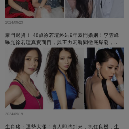
2024/09/23
豪門退貨！ 48歲徐若瑄終結9年豪門婚姻！李雲峰
曝光徐若瑄真實面目，與王力宏醜聞徹底爆發，原
來李靚蕾說的都是真的 ！
2024/09/19
生肖豬：運勢大漲！貴人即將到來，抓住良機，生