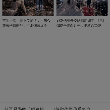
重生一次，她不要愛情，只想帶
她為他廢去雙腿隱婚四年，他卻
著孩子遠離他，可那個曾經冷漠
偏愛全隊白月光，把救命摯愛當
的男人，一次次將她逼入懷中...
成畢生負擔
簡單易學的「經絡操」，7個動作幫你通氣血！