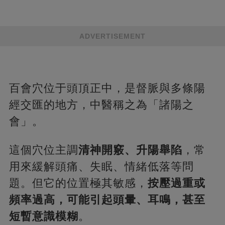
ADVERTISEMENT
百會穴位于頭頂正中，是督脈與多條陽
經交匯的地方，中醫稱之為「諸陽之
會」。
這個穴位主調
清神開竅、升陽舉陷
，常
用來緩解頭痛、失眠、情緒低落等問
題。但它的位置極其敏感，
按壓過重或
頻率過高，可能引起頭暈、耳鳴，甚至
短暫意識模糊
。