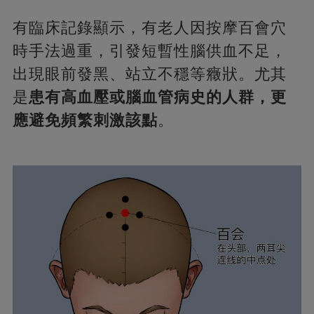
有臨床記錄顯示，有老人因按摩百會穴
時手法過重，引發短暫性腦供血不足，
出現眼前發黑、站立不穩等癥狀。尤其
是
患有高血壓或腦血管病史的人群，更
應避免頻繁刺激該點
。