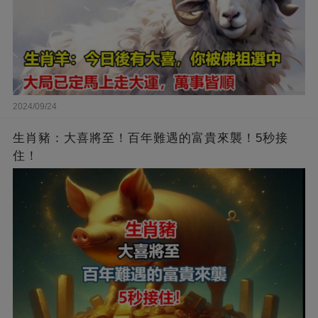
2024/09/24
生肖豬：大喜將至！百年難遇的富貴來襲！5秒接
住！