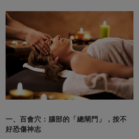
一、百會穴：腦部的「總閘門」，按不
好恐傷神志