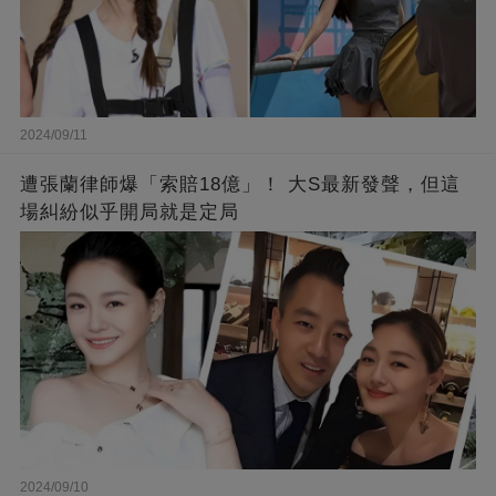
2024/09/11
遭張蘭律師爆「索賠18億」！ 大S最新發聲，但這
場糾紛似乎開局就是定局
2024/09/10