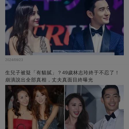
2024/09/23
生兒子被疑「有貓膩」？49歲林志玲終于不忍了！
崩潰說出全部真相，丈夫真面目終曝光