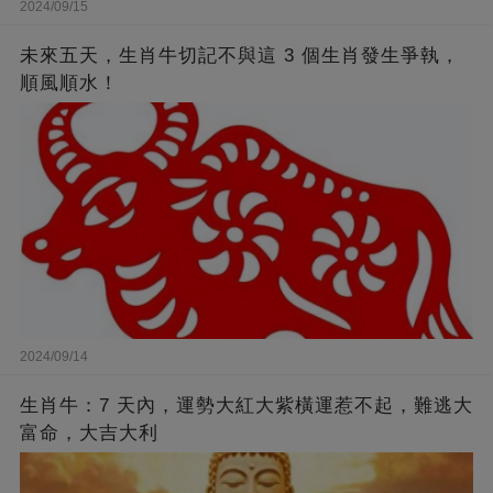
2024/09/15
未來五天，生肖牛切記不與這 3 個生肖發生爭執，
順風順水！
2024/09/14
生肖牛：7 天內，運勢大紅大紫橫運惹不起，難逃大
富命，大吉大利