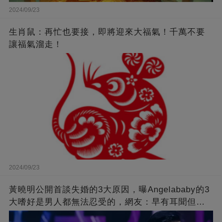
2024/09/23
生肖鼠：再忙也要接，即將迎來大福氣！千萬不要
讓福氣溜走！
2024/09/23
黃曉明公開首談失婚的3大原因，曝Angelababy的3
大嗜好是男人都無法忍受的，網友：早有耳聞但想
不到那麼嚴重！