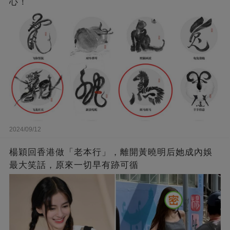
心！
2024/09/12
楊穎回香港做「老本行」，離開黃曉明后她成內娛
最大笑話，原來一切早有跡可循