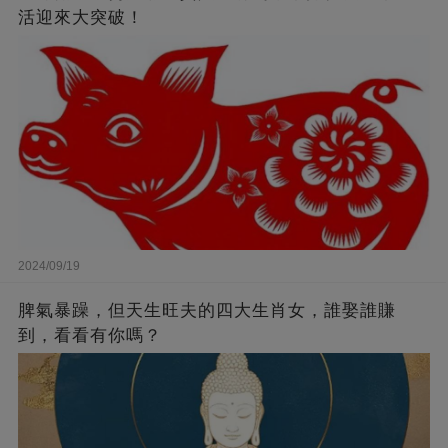
活迎來大突破！
2024/09/19
脾氣暴躁，但天生旺夫的四大生肖女，誰娶誰賺
到，看看有你嗎？