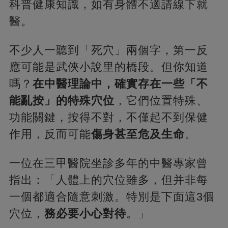
科普健康知識，如有身體不適請線下就
醫。
不少人一聽到「死穴」兩個字，第一反
應可能是武俠小說里的橋段。但你知道
嗎？
在中醫理論中，確實存在一些「不
能亂按」的特殊穴位
，它們位置特殊、
功能關鍵，按得不對，不僅起不到保健
作用，反而可能
傷身甚至危及生命
。
一位在三甲醫院坐診多年的中醫專家曾
指出：「人體上的穴位雖多，但并非每
一個都適合隨意刺激。特別是下面這3個
穴位，
務必要小心對待
。」