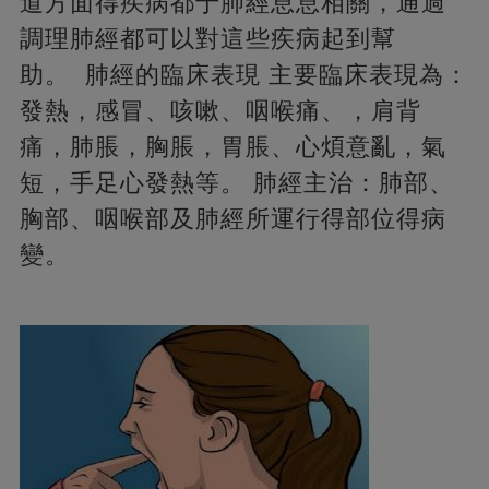
道方面得疾病都于肺經息息相關，通過
調理肺經都可以對這些疾病起到幫
助。 肺經的臨床表現 主要臨床表現為：
發熱，感冒、咳嗽、咽喉痛、，肩背
痛，肺脹，胸脹，胃脹、心煩意亂，氣
短，手足心發熱等。 肺經主治：肺部、
胸部、咽喉部及肺經所運行得部位得病
變。