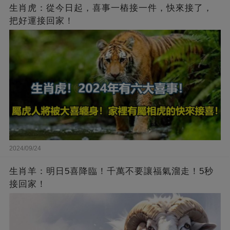
生肖虎：從今日起，喜事一樁接一件，快來接了，
把好運接回家！
2024/09/24
生肖羊：明日5喜降臨！千萬不要讓福氣溜走！5秒
接回家！