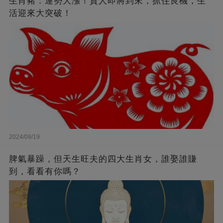
生肖豬：運勢大漲！貴人即將到來，抓住良機，生
活迎來大突破！
2024/09/19
脾氣暴躁，但天生旺夫的四大生肖女，誰娶誰賺
到，看看有你嗎？