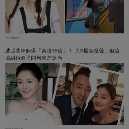
2024/09/11
遭張蘭律師爆「索賠18億」！ 大S最新發聲，但這
場糾紛似乎開局就是定局