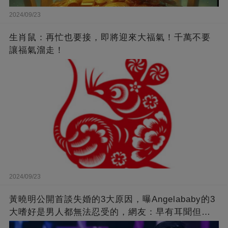
2024/09/23
生肖鼠：再忙也要接，即將迎來大福氣！千萬不要
讓福氣溜走！
2024/09/23
黃曉明公開首談失婚的3大原因，曝Angelababy的3
大嗜好是男人都無法忍受的，網友：早有耳聞但想
不到那麼嚴重！