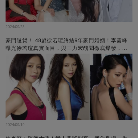
2024/09/23
豪門退貨！ 48歲徐若瑄終結9年豪門婚姻！李雲峰
曝光徐若瑄真實面目，與王力宏醜聞徹底爆發，原
來李靚蕾說的都是真的 ！
2024/09/19