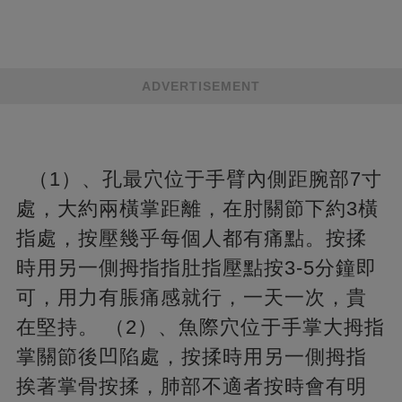
ADVERTISEMENT
（1）、孔最穴位于手臂內側距腕部7寸
處，大約兩橫掌距離，在肘關節下約3橫
指處，按壓幾乎每個人都有痛點。按揉
時用另一側拇指指肚指壓點按3-5分鐘即
可，用力有脹痛感就行，一天一次，貴
在堅持。 （2）、魚際穴位于手掌大拇指
掌關節後凹陷處，按揉時用另一側拇指
挨著掌骨按揉，肺部不適者按時會有明