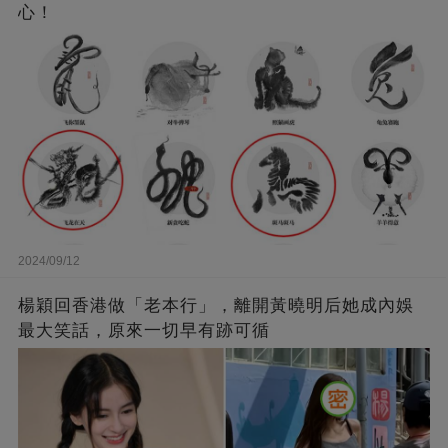
心！
2024/09/12
楊穎回香港做「老本行」，離開黃曉明后她成內娛
最大笑話，原來一切早有跡可循