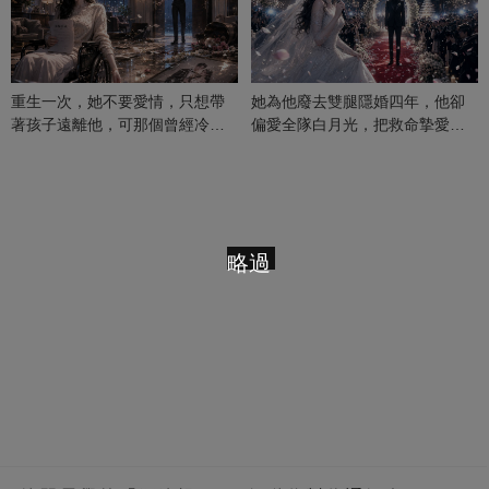
重生一次，她不要愛情，只想帶
她為他廢去雙腿隱婚四年，他卻
著孩子遠離他，可那個曾經冷漠
偏愛全隊白月光，把救命摯愛當
的男人，一次次將她逼入懷中...
成畢生負擔
略過