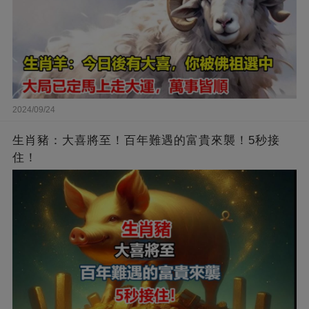
2024/09/24
生肖豬：大喜將至！百年難遇的富貴來襲！5秒接
住！