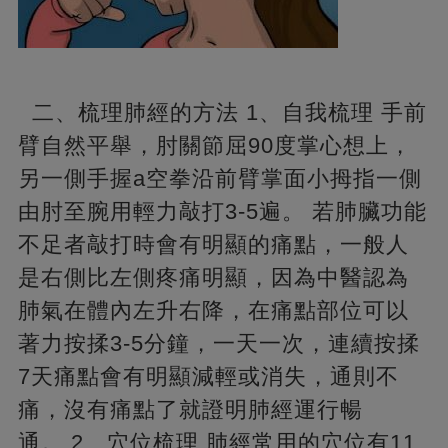
二、梳理肺經的方法 1、自我梳理 手前
臂自然平舉，肘關節屈90度掌心想上，
另一側手握a空拳沿前臂掌面小拇指一側
由肘至腕用輕力敲打3-5遍。 若肺臟功能
不足者敲打時會有明顯的痛點，一般人
是右側比左側疼痛明顯，因為中醫認為
肺氣在體內左升右降，在痛點部位可以
著力按揉3-5分鐘，一天一次，連續按揉
7天痛點會有明顯減輕或消失，通則不
痛，沒有痛點了就證明肺經運行暢
通。 2、穴位梳理 肺經常用的穴位有11