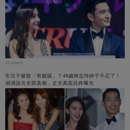
2024/09/23
生兒子被疑「有貓膩」？49歲林志玲終于不忍了！
崩潰說出全部真相，丈夫真面目終曝光