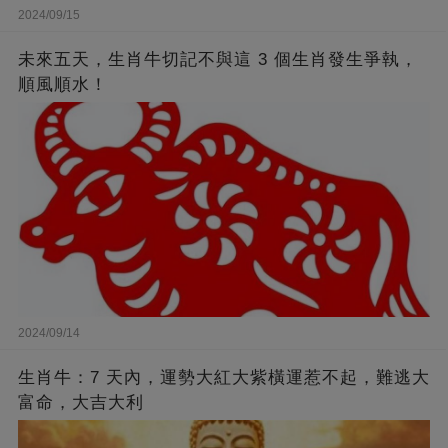
2024/09/15
未來五天，生肖牛切記不與這 3 個生肖發生爭執，
順風順水！
2024/09/14
生肖牛：7 天內，運勢大紅大紫橫運惹不起，難逃大
富命，大吉大利