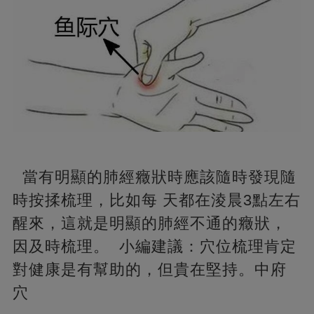
當有明顯的肺經癥狀時應該隨時發現隨
時按揉梳理，比如每 天都在淩晨3點左右
醒來，這就是明顯的肺經不通的癥狀，
因及時梳理。 小編建議：穴位梳理肯定
對健康是有幫助的，但貴在堅持。中府
穴