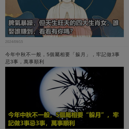
2024/09/15
今年中秋不一般，5個屬相要「躲月」，牢記做3事
忌3事，萬事順利