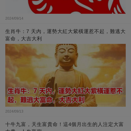
2024/09/14
生肖牛：7 天內，運勢大紅大紫橫運惹不起，難逃大
富命，大吉大利
2024/09/13
十牛九富，天生富貴命！這4個月出生的人注定大富