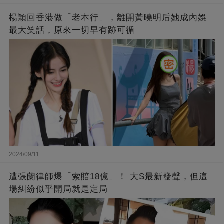
楊穎回香港做「老本行」，離開黃曉明后她成內娛
最大笑話，原來一切早有跡可循
2024/09/11
遭張蘭律師爆「索賠18億」！ 大S最新發聲，但這
場糾紛似乎開局就是定局