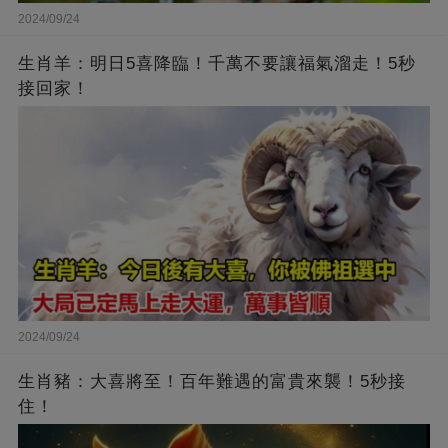
2024/09/24
生肖羊：明日5喜降臨！千萬不要讓福氣溜走！5秒
接回家！
2024/09/24
生肖豬：大喜將至！百年難遇的富貴來襲！5秒接
住！