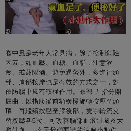
腦中風是老年人常見病，除了控制危險
因素，如血壓、血糖、血脂，注意飲
食、戒菸限酒、避免過勞外，多進行頭
部、肩部按摩也是有效的方式之一，對
預防腦中風有積極作用。頭部 五指分開
屈曲，以指腹從前額緩慢旋轉按壓至頭
頂，再繼續按壓至腦後部，雙手輪流交
替按壓各5次，可改善腦部血液迴圈及大
腦供血。 今天我們要講的這個小動作，