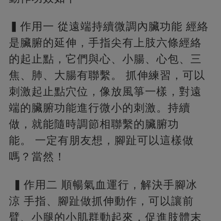
▍作用一 從遠端持續微調內臟功能 經絡
是臟腑的延伸，手指尖有上肢六條經絡
的起止點，它們與心、小腸、心包、三
焦、肺、大腸有聯繫。 抓伸練習，可以
刺激起止點穴位，像放風箏一樣，對遠
端的臟腑功能進行微小的刺激。持續
做，就能隨時調節相聯繫的臟腑功
能。 一定有朋友想，腳趾可以這樣做
嗎？當然！
▍作用二 順暢氣血運行，解決手腳冰
涼 手指、腳趾做抓伸動作，可以讓前
臂、小腿的小肌群動起來，促進肢體末