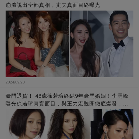
崩潰說出全部真相，丈夫真面目終曝光
2024/09/23
豪門退貨！ 48歲徐若瑄終結9年豪門婚姻！李雲峰
曝光徐若瑄真實面目，與王力宏醜聞徹底爆發，原
來李靚蕾說的都是真的 ！