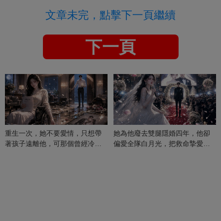
文章未完，點擊下一頁繼續
下一頁
重生一次，她不要愛情，只想帶
她為他廢去雙腿隱婚四年，他卻
著孩子遠離他，可那個曾經冷漠
偏愛全隊白月光，把救命摯愛當
的男人，一次次將她逼入懷中...
成畢生負擔