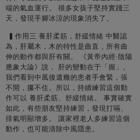
端的氣血運行。 很多女孩子堅持實踐三
天，發現手腳冰涼的現象消失了。
▍作用三 養肝柔筋，舒緩情緒 中醫認
為，肝屬木，木的特性是曲直，所有曲
伸的動作都與肝有關。 《黃帝內經·陰陽
應象大論》說， 肝的變動在于「握」。
我們看到中風後遺癥的患者手會緊，張
不開，攥不住。所以，持續練習這個動
作可以 養肝柔筋、舒緩情緒。 事實確實
如此，有些朋友堅持練習，發現打嗝、
排氣明顯增多。 讓家裡老人多練習這個
動作，也可能清除中風隱患。