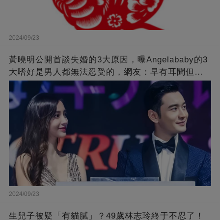
2024/09/23
黃曉明公開首談失婚的3大原因，曝Angelababy的3
大嗜好是男人都無法忍受的，網友：早有耳聞但想
不到那麼嚴重！
2024/09/23
生兒子被疑「有貓膩」？49歲林志玲終于不忍了！