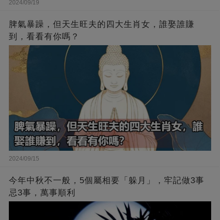
2024/09/19
脾氣暴躁，但天生旺夫的四大生肖女，誰娶誰賺
到，看看有你嗎？
2024/09/15
今年中秋不一般，5個屬相要「躲月」，牢記做3事
忌3事，萬事順利