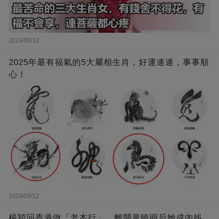
2024/09/12
2025年最有福氣的5大屬相生肖，好運連連，事事順
心！
2024/09/12
楊穎回香港做「老本行」，離開黃曉明后她成內娛