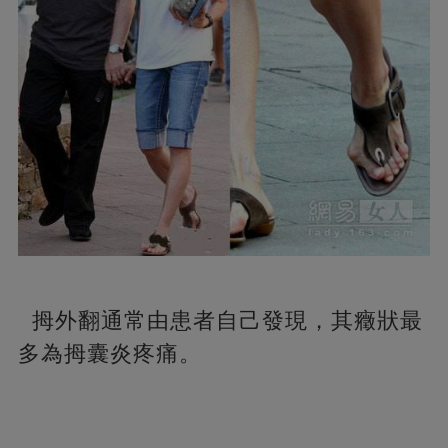
拇外翻通常由患者自己發現，其癥狀最
多為拇囊炎疼痛。