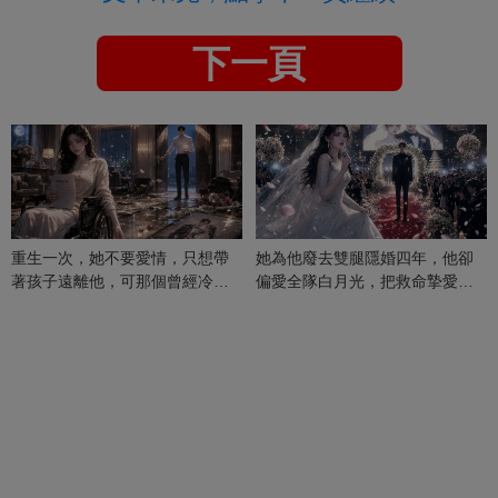
下一頁
重生一次，她不要愛情，只想帶
她為他廢去雙腿隱婚四年，他卻
著孩子遠離他，可那個曾經冷漠
偏愛全隊白月光，把救命摯愛當
的男人，一次次將她逼入懷中...
成畢生負擔