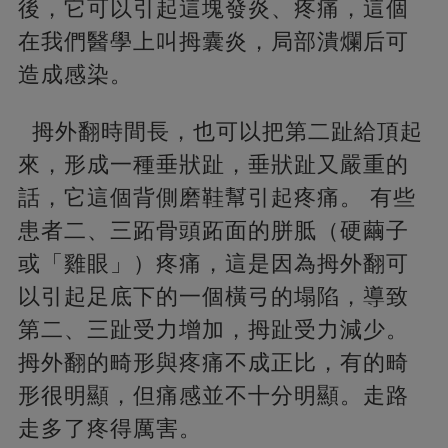
後，它可以引起這塊發炎、疼痛，這個
在我們醫學上叫拇囊炎，局部潰爛后可
造成感染。
拇外翻時間長，也可以把第二趾給頂起
來，形成一種垂狀趾，垂狀趾又嚴重的
話，它這個背側磨鞋幫引起疼痛。 有些
患者二、三跖骨頭跖面的胼胝（硬繭子
或「雞眼」）疼痛，這是因為拇外翻可
以引起足底下的一個橫弓的塌陷，導致
第二、三趾受力增加，拇趾受力減少。
拇外翻的畸形與疼痛不成正比，有的畸
形很明顯，但痛感並不十分明顯。走路
走多了疼得厲害。