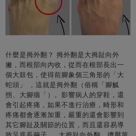
什麼是拇外翻？ 拇外翻是大拇趾向外
撇，而根部向內收，從而在根部長出一
個大鼓包，使得前腳象個三角形的「大
蛇頭」 ，這就是拇外翻（俗稱「腳觚
拐、大腳痼「）。影響病人的穿鞋，還
會引起疼痛，如果不進行治療，畸形和
疼痛都會逐漸加重，嚴重的還會影響到
其它腳趾及關節的位置，而且還容易導
致足底長繭子。 大拇趾向外翻，擠壓第