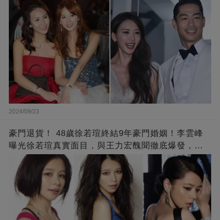
2024/09/23
豪門退貨！ 48歲徐若瑄終結9年豪門婚姻！李雲峰
曝光徐若瑄真實面目，與王力宏醜聞徹底爆發，原
來李靚蕾說的都是真的 ！