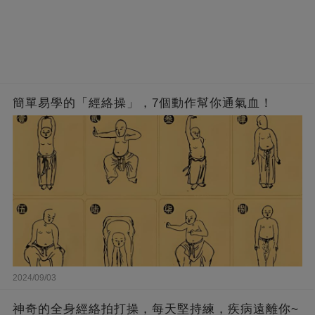
簡單易學的「經絡操」，7個動作幫你通氣血！
2024/09/03
神奇的全身經絡拍打操，每天堅持練，疾病遠離你~