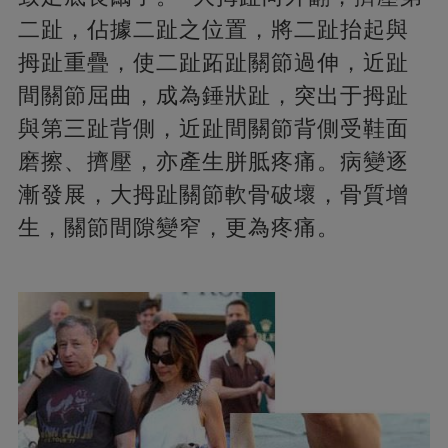
二趾，佔據二趾之位置，將二趾抬起與
拇趾重疊，使二趾跖趾關節過伸，近趾
間關節屈曲，成為錘狀趾，突出于拇趾
與第三趾背側，近趾間關節背側受鞋面
磨擦、擠壓，亦產生胼胝疼痛。病變逐
漸發展，大拇趾關節軟骨破壞，骨質增
生，關節間隙變窄，更為疼痛。