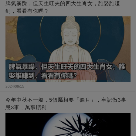
脾氣暴躁，但天生旺夫的四大生肖女，誰娶誰賺
到，看看有你嗎？
2024/09/15
今年中秋不一般，5個屬相要「躲月」，牢記做3事
忌3事，萬事順利