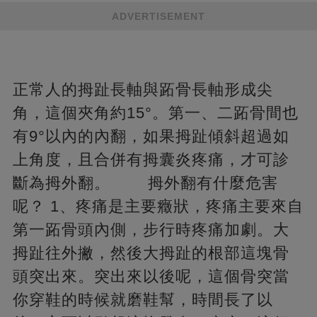
ADVERTISEMENT
正常人的拇趾長軸與跖骨長軸形成尖
角，這個夾角約15°。第一、二跖骨間也
有9°以內的內翻，如果拇趾傾斜超過如
上角度，且合併有拇囊炎疼痛，才可診
斷為拇外翻。 拇外翻有什麼危害
呢？ 1、疼痛是主要癥狀，疼痛主要來自
第一跖骨頭內側，步行時疼痛加劇。大
拇趾往外撇，然後大拇趾的根部這塊骨
頭突出來。突出來以後呢，這個骨突當
你穿鞋的時候就磨鞋幫，時間長了以