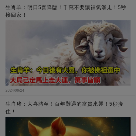
生肖羊：明日5喜降臨！千萬不要讓福氣溜走！5秒
接回家！
2024/09/24
生肖豬：大喜將至！百年難遇的富貴來襲！5秒接
住！