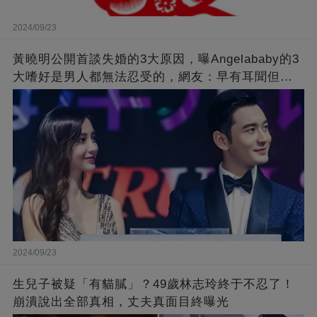
2024/09/23
黃曉明公開首談失婚的3大原因，曝Angelababy的3
大嗜好是男人都無法忍受的，網友：早有耳聞但想
不到那麼嚴重！
2024/09/23
生兒子被疑「有貓膩」？49歲林志玲終于不忍了！
崩潰說出全部真相，丈夫真面目終曝光