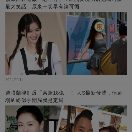
最大笑話，原來一切早有跡可循
2024/09/11
遭張蘭律師爆「索賠18億」！ 大S最新發聲，但這
場糾紛似乎開局就是定局