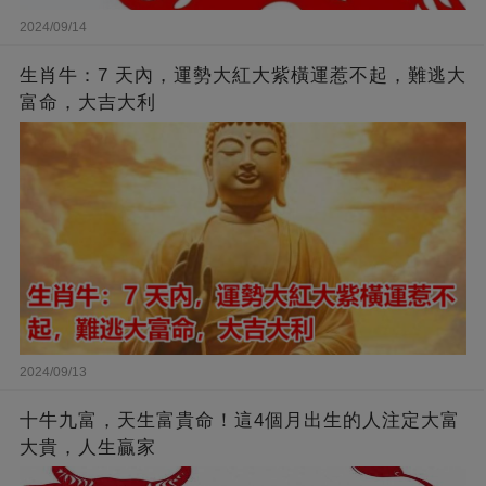
2024/09/14
生肖牛：7 天內，運勢大紅大紫橫運惹不起，難逃大
富命，大吉大利
2024/09/13
十牛九富，天生富貴命！這4個月出生的人注定大富
大貴，人生贏家