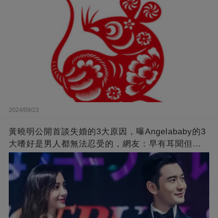
2024/09/23
黃曉明公開首談失婚的3大原因，曝Angelababy的3
大嗜好是男人都無法忍受的，網友：早有耳聞但想
不到那麼嚴重！