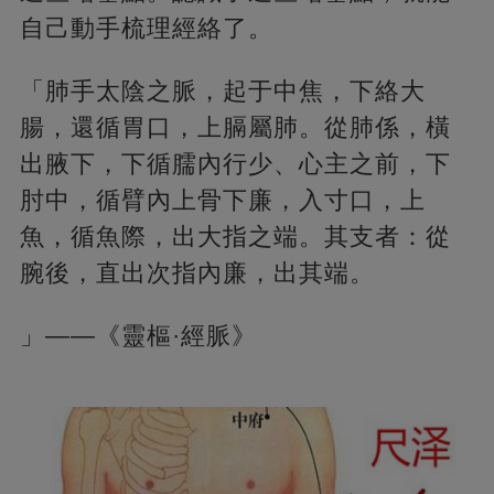
自己動手梳理經絡了。
「肺手太陰之脈，起于中焦，下絡大
腸，還循胃口，上膈屬肺。從肺係，橫
出腋下，下循臑內行少、心主之前，下
肘中，循臂內上骨下廉，入寸口，上
魚，循魚際，出大指之端。其支者：從
腕後，直出次指內廉，出其端。
」——《靈樞·經脈》