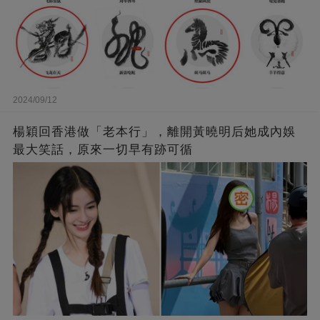
2024/09/12
楊穎回香港做「老本行」，離開黃曉明后她成內娛
最大笑話，原來一切早有跡可循