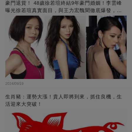
豪門退貨！ 48歲徐若瑄終結9年豪門婚姻！李雲峰
曝光徐若瑄真實面目，與王力宏醜聞徹底爆發，原
來李靚蕾說的都是真的 ！
2024/09/19
生肖豬：運勢大漲！貴人即將到來，抓住良機，生
活迎來大突破！