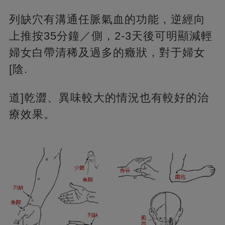
列缺穴有溝通任脈氣血的功能，逆經向
上推按35分鐘／側，2-3天後可明顯減輕
婦女白帶清稀及過多的癥狀，對于婦女
[陰.
道]乾澀、異味較大的情況也有較好的治
療效果。