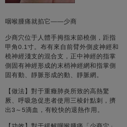
咽喉腫痛就掐它——少商
少商穴位于人體手拇指末節橈側，距指
甲角0.1寸。布有來自前臂外側皮神經和
橈神經淺支的混合支，正中神經的指掌
側固有神經形成的末梢神經網和指掌側
固有動、靜脈形成的動、靜脈網。
【做法】對于重癥肺炎所致的高熱驚
厥、呼吸急促患者使用三棱針點刺，擠
出3～5滴血，有較快的退熱作用。
【功效】對于緩解咽喉腫痛「少商穴」