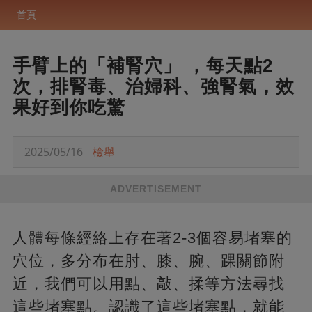
首頁
手臂上的「補腎穴」 ，每天點2
次，排腎毒、治婦科、強腎氣，效
果好到你吃驚
2025/05/16
檢舉
ADVERTISEMENT
人體每條經絡上存在著2-3個容易堵塞的
穴位，多分布在肘、膝、腕、踝關節附
近，我們可以用點、敲、揉等方法尋找
這些堵塞點。認識了這些堵塞點，就能