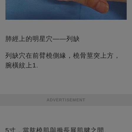
肺經上的明星穴——列缺
列缺穴在前臂橈側緣，橈骨莖突上方，
腕橫紋上1.
ADVERTISEMENT
5寸，當肱橈肌與拇長展肌腱之間。