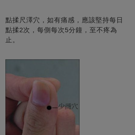
點揉尺澤穴，如有痛感，應該堅持每日
點揉2次，每側每次5分鐘，至不疼為
止。