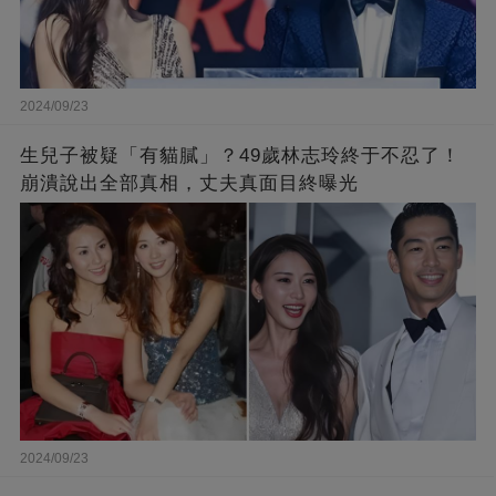
2024/09/23
生兒子被疑「有貓膩」？49歲林志玲終于不忍了！
崩潰說出全部真相，丈夫真面目終曝光
2024/09/23