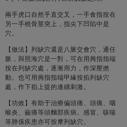
兩手虎口自然乎直交叉，一手食指按在
另一手橈骨莖突上，指尖下凹陷中是
穴。
【做法】列缺穴還是八脈交會穴，通任
脈，與照海穴是一對，可在用拇指指端
按在列缺穴處，逐漸用力，作深壓撚
動。也可用拇指指端甲緣按掐列缺穴
處，作下掐上提的連續刺激。
【功效】有助于治療偏頭痛、頭痛、咽
喉炎、齒痛等頭麵部疾病。感冒、咳喘
等肺係疾患亦可按摩列缺穴。