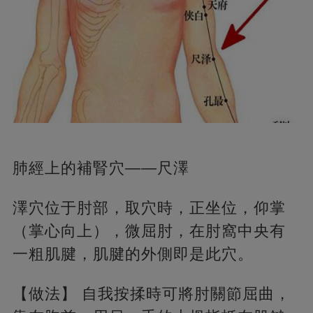
肺經上的補腎穴——尺澤
澤穴位于肘部，取穴時，正坐位，仰掌
（掌心向上），微屈肘，在肘窩中央有
一粗肌腱，肌腱的外側即是此穴。
【做法】 自我按揉時可將肘關節屈曲，