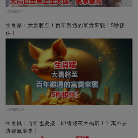
2024/09/24
生肖豬：大喜將至！百年難遇的富貴來襲！5秒接
住！
2024/09/23
生肖鼠：再忙也要接，即將迎來大福氣！千萬不要
讓福氣溜走！