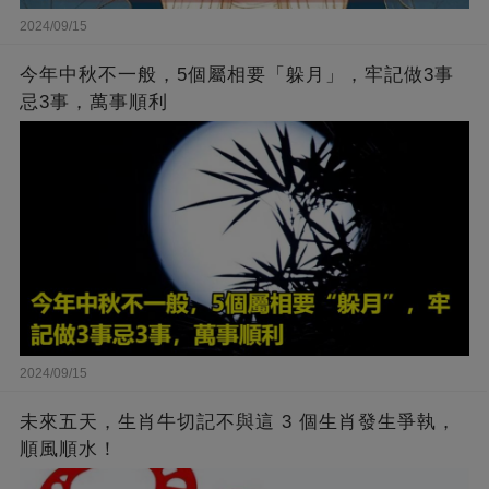
2024/09/15
今年中秋不一般，5個屬相要「躲月」，牢記做3事
忌3事，萬事順利
2024/09/15
未來五天，生肖牛切記不與這 3 個生肖發生爭執，
順風順水！