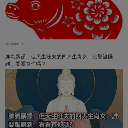
2024/09/19
脾氣暴躁，但天生旺夫的四大生肖女，誰娶誰賺
到，看看有你嗎？