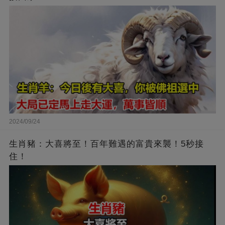
2024/09/24
生肖豬：大喜將至！百年難遇的富貴來襲！5秒接
住！