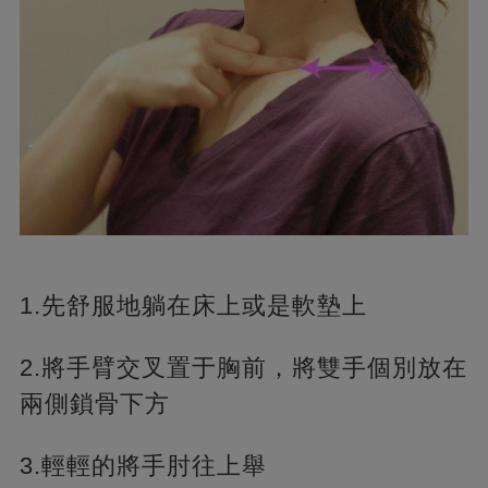
1.先舒服地躺在床上或是軟墊上
2.將手臂交叉置于胸前，將雙手個別放在
兩側鎖骨下方
3.輕輕的將手肘往上舉