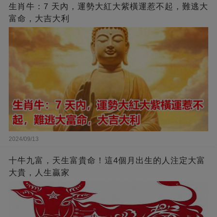
生肖牛：7 天內，運勢大紅大紫橫運惹不起，難逃大
富命，大吉大利
2024/09/13
十牛九富，天生富貴命！這4個月出生的人注定大富
大貴，人生贏家