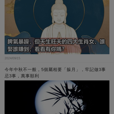
2024/09/15
今年中秋不一般，5個屬相要「躲月」，牢記做3事
忌3事，萬事順利