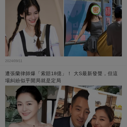
2024/09/11
遭張蘭律師爆「索賠18億」！ 大S最新發聲，但這
場糾紛似乎開局就是定局