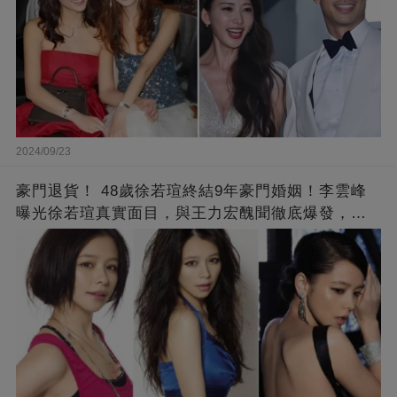
2024/09/23
豪門退貨！ 48歲徐若瑄終結9年豪門婚姻！李雲峰
曝光徐若瑄真實面目，與王力宏醜聞徹底爆發，原
來李靚蕾說的都是真的 ！