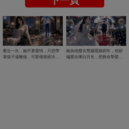
下一頁
重生一次，她不要愛情，只想帶
她為他廢去雙腿隱婚四年，他卻
著孩子遠離他，可那個曾經冷漠
偏愛全隊白月光，把救命摯愛當
的男人，一次次將她逼入懷中...
成畢生負擔