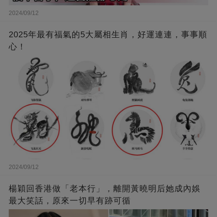
2024/09/12
2025年最有福氣的5大屬相生肖，好運連連，事事順
心！
2024/09/12
楊穎回香港做「老本行」，離開黃曉明后她成內娛
最大笑話，原來一切早有跡可循