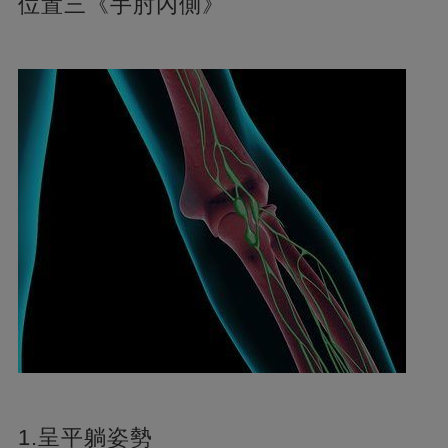
位置三《手肘內側》
1.呈平躺姿勢