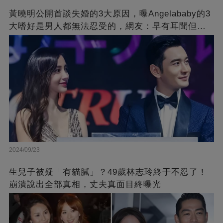
黃曉明公開首談失婚的3大原因，曝Angelababy的3
大嗜好是男人都無法忍受的，網友：早有耳聞但想
不到那麼嚴重！
2024/09/23
生兒子被疑「有貓膩」？49歲林志玲終于不忍了！
崩潰說出全部真相，丈夫真面目終曝光