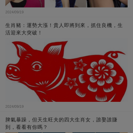
2024/09/19
生肖豬：運勢大漲！貴人即將到來，抓住良機，生
活迎來大突破！
2024/09/19
脾氣暴躁，但天生旺夫的四大生肖女，誰娶誰賺
到，看看有你嗎？