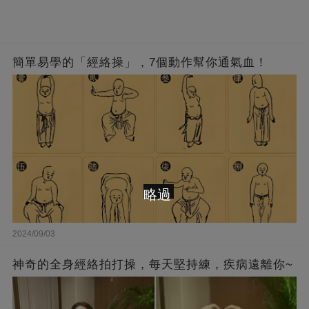
簡單易學的「經絡操」，7個動作幫你通氣血！
略過
2024/09/03
神奇的全身經絡拍打操，每天堅持練，疾病遠離你~