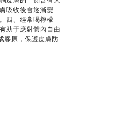
觸皮膚的一側含有大
膚吸收後會逐漸變
。四、經常喝檸檬
有助于應對體內自由
成膠原，保護皮膚防