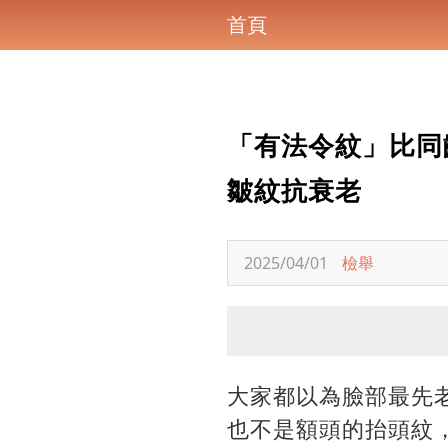
首頁
「有法令紋」比同
皺紋抗衰老
2025/04/01
檢舉
大家都以為臉部最先
也不是額頭的抬頭紋