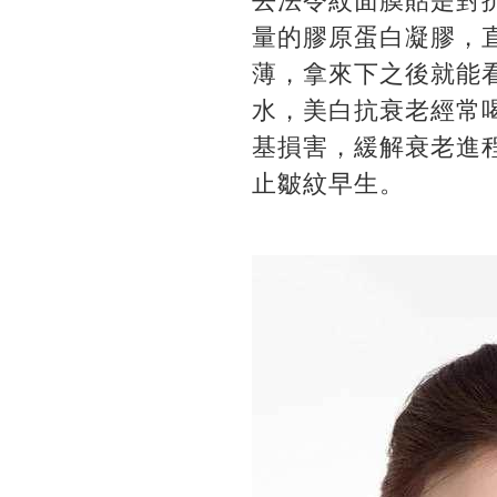
去法令紋面膜貼是對
量的膠原蛋白凝膠，
薄，拿來下之後就能
水，美白抗衰老經常
基損害，緩解衰老進
止皺紋早生。