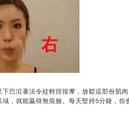
至下巴沿著法令紋輕捏按摩，放鬆這部份肌肉
區域，就能贏得無痕臉。每天堅持5分鐘，你