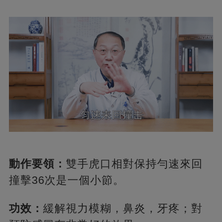
動作要領：
雙手虎口相對保持勻速來回
撞擊36次是一個小節。
功效：
緩解視力模糊，鼻炎，牙疼；對