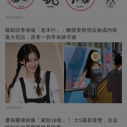
2024/09/12
楊穎回香港做「老本行」，離開黃曉明后她成內娛
最大笑話，原來一切早有跡可循
2024/09/11
遭張蘭律師爆「索賠18億」！ 大S最新發聲，但這