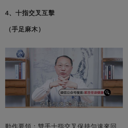
4、十指交叉互擊
（手足麻木）
動作要領：雙手十指交叉保持勻速來回