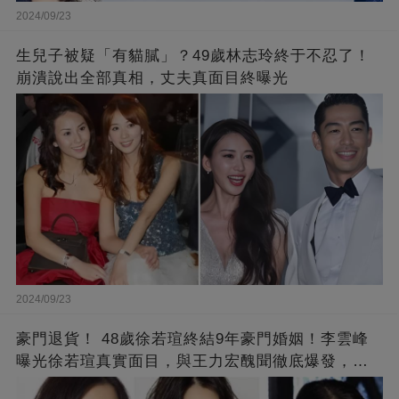
2024/09/23
生兒子被疑「有貓膩」？49歲林志玲終于不忍了！
崩潰說出全部真相，丈夫真面目終曝光
2024/09/23
豪門退貨！ 48歲徐若瑄終結9年豪門婚姻！李雲峰
曝光徐若瑄真實面目，與王力宏醜聞徹底爆發，原
來李靚蕾說的都是真的 ！