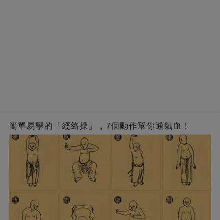
簡單易學的「經絡操」，7個動作幫你通氣血！