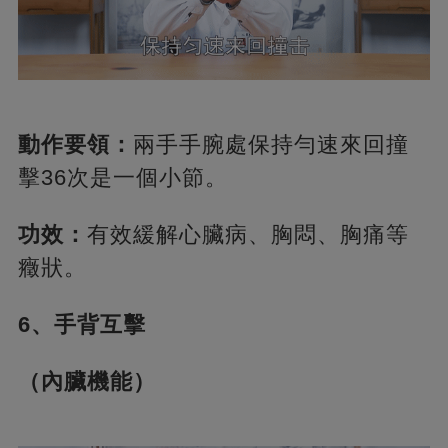
動作要領：
兩手手腕處保持勻速來回撞
擊36次是一個小節。
功效：
有效緩解心臟病、胸悶、胸痛等
癥狀。
6、手背互擊
（內臟機能）