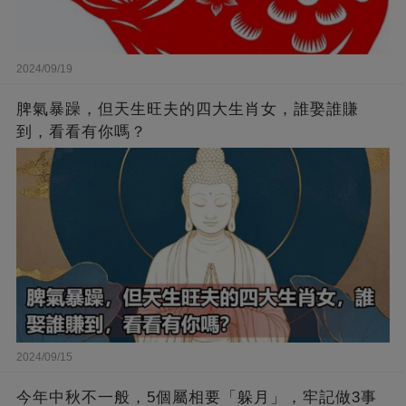
2024/09/19
脾氣暴躁，但天生旺夫的四大生肖女，誰娶誰賺
到，看看有你嗎？
2024/09/15
今年中秋不一般，5個屬相要「躲月」，牢記做3事