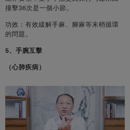
撞擊36次是一個小節。
功效：有效緩解手麻、腳麻等末梢循環
的問題。
5、手腕互擊
（心肺疾病）