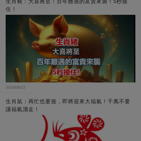
生肖豬：大喜將至！百年難遇的富貴來襲！5秒接
住！
2024/09/23
生肖鼠：再忙也要接，即將迎來大福氣！千萬不要
讓福氣溜走！