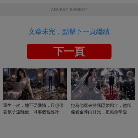
ADVERTISEMENT
文章未完，點擊下一頁繼續
下一頁
重生一次，她不要愛情，只想帶
她為他廢去雙腿隱婚四年，他卻
著孩子遠離他，可那個曾經冷漠
偏愛全隊白月光，把救命摯愛當
的男人，一次次將她逼入懷中...
成畢生負擔