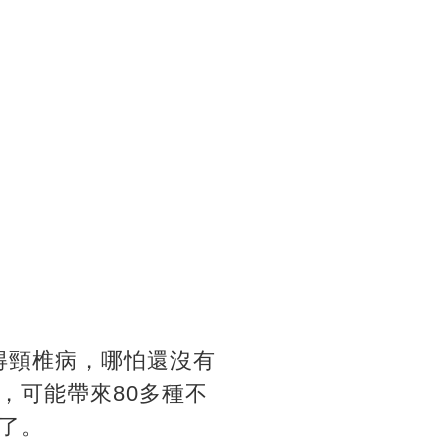
得頸椎病，哪怕還沒有
，可能帶來80多種不
病了。