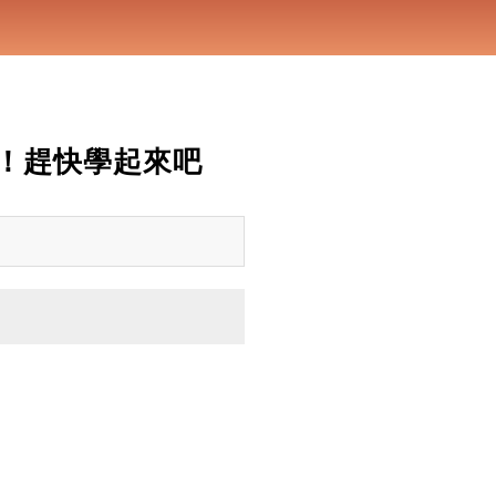
！趕快學起來吧