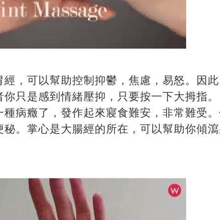
胃經，可以幫助控制抑鬱，焦慮，易怒。因此
者你只是感到情緒壓抑，只要按一下大拇指。 
一種病癥了，發作起來寢食難安，非常難受。
便秘。掌心是大腸經的所在，可以幫助你傾瀉
。