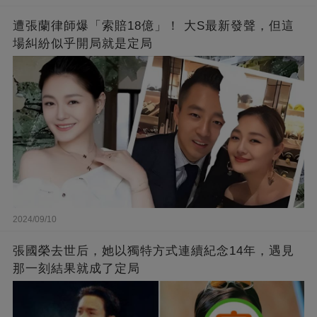
遭張蘭律師爆「索賠18億」！ 大S最新發聲，但這
場糾紛似乎開局就是定局
2024/09/10
張國榮去世后，她以獨特方式連續紀念14年，遇見
那一刻結果就成了定局