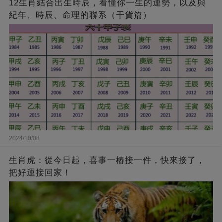
12生肖結合出生時辰，看懂你一生的運勢，以及與
紀年、時辰、命理的聯系（干貨篇）
2024/10/08
生肖虎：從今日起，喜事一樁接一件，快來接了，
把好運接回家！