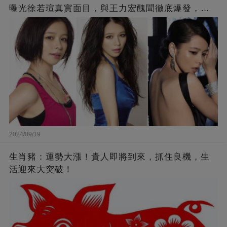
曝光徐若瑄真實面目，與王力宏醜聞徹底爆發，原
來李靚蕾說的都是真的 ！
2024/09/19
生肖豬：運勢大漲！貴人即將到來，抓住良機，生
活迎來大突破！