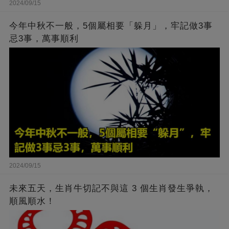
2024/09/15
今年中秋不一般，5個屬相要「躲月」，牢記做3事
忌3事，萬事順利
2024/09/15
未來五天，生肖牛切記不與這 3 個生肖發生爭執，
順風順水！