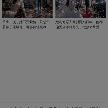
重生一次，她不要愛情，只想帶
她為他廢去雙腿隱婚四年，他卻
著孩子遠離他，可那個曾經冷漠
偏愛全隊白月光，把救命摯愛當
的男人，一次次將她逼入懷中...
成畢生負擔