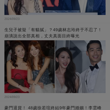
2024/09/23
生兒子被疑「有貓膩」？49歲林志玲終于不忍了！
崩潰說出全部真相，丈夫真面目終曝光
2024/09/23
豪門退貨！ 48歲徐若瑄終結9年豪門婚姻！李雲峰