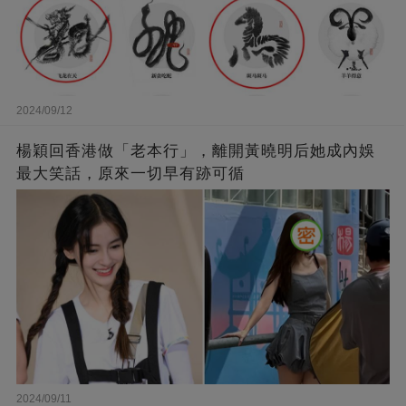
2024/09/12
楊穎回香港做「老本行」，離開黃曉明后她成內娛
最大笑話，原來一切早有跡可循
2024/09/11