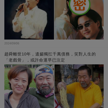
2024/09/06
趙舜離世10年，遺孀獨扛千萬債務，笑對人生的
「老戲骨」，或許命運早已注定