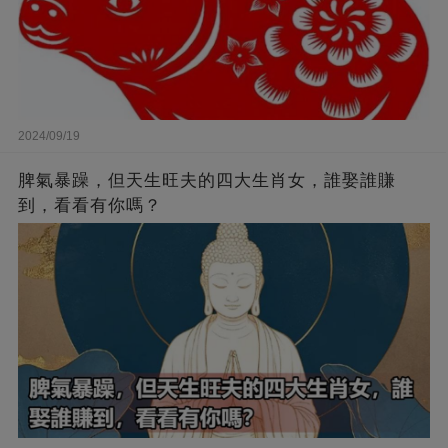
2024/09/19
脾氣暴躁，但天生旺夫的四大生肖女，誰娶誰賺
到，看看有你嗎？