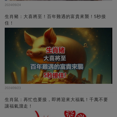
2024/09/24
生肖豬：大喜將至！百年難遇的富貴來襲！5秒接
住！
2024/09/23
生肖鼠：再忙也要接，即將迎來大福氣！千萬不要
讓福氣溜走！