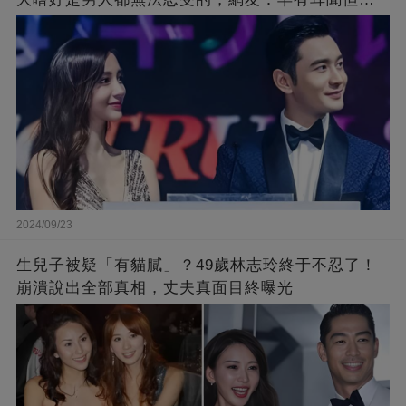
不到那麼嚴重！
2024/09/23
生兒子被疑「有貓膩」？49歲林志玲終于不忍了！
崩潰說出全部真相，丈夫真面目終曝光