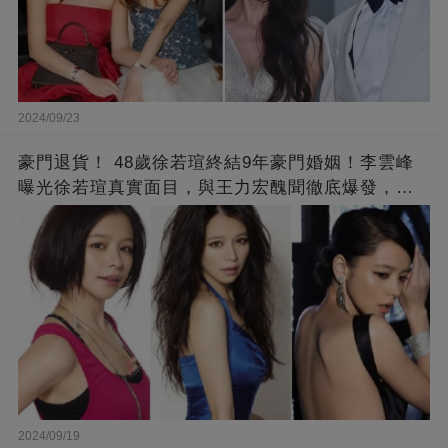
2024/09/23
豪門退貨！ 48歲徐若瑄終結9年豪門婚姻！李雲峰
曝光徐若瑄真實面目，與王力宏醜聞徹底爆發，原
來李靚蕾說的都是真的 ！
2024/09/19