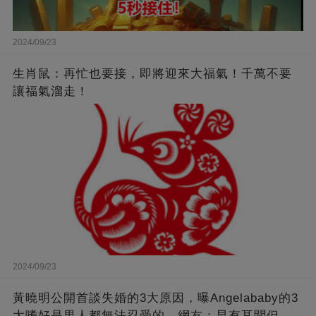
2024/09/23
生肖鼠：再忙也要接，即將迎來大福氣！千萬不要
讓福氣溜走！
2024/09/23
黃曉明公開首談失婚的3大原因，曝Angelababy的3
大嗜好是男人都無法忍受的，網友：早有耳聞但想