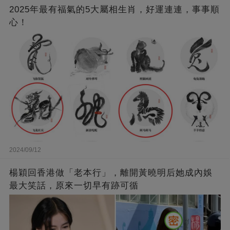
2025年最有福氣的5大屬相生肖，好運連連，事事順
心！
2024/09/12
楊穎回香港做「老本行」，離開黃曉明后她成內娛
最大笑話，原來一切早有跡可循