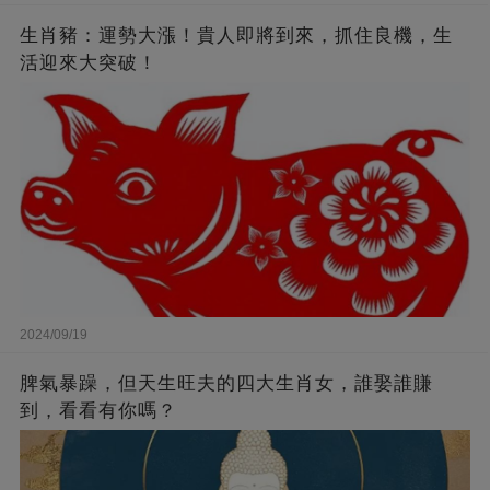
生肖豬：運勢大漲！貴人即將到來，抓住良機，生
活迎來大突破！
2024/09/19
脾氣暴躁，但天生旺夫的四大生肖女，誰娶誰賺
到，看看有你嗎？