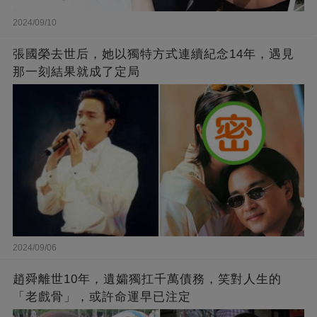
2024/09/10
張國榮去世后，她以獨特方式連續紀念14年，遇見
那一刻結果就成了定局
2024/09/06
趙舜離世10年，遺孀獨扛千萬債務，笑對人生的
「老戲骨」，或許命運早已注定