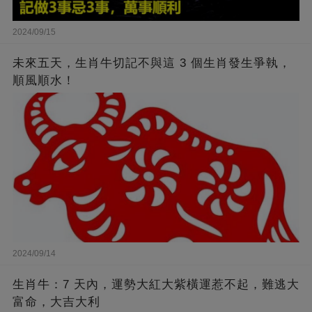
2024/09/15
未來五天，生肖牛切記不與這 3 個生肖發生爭執，
順風順水！
2024/09/14
生肖牛：7 天內，運勢大紅大紫橫運惹不起，難逃大
富命，大吉大利