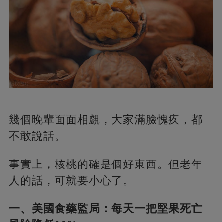
幾個晚輩面面相覷，大家滿臉愧疚，都
不敢說話。
事實上，核桃的確是個好東西。但老年
人的話，可就要小心了。
一、美國食藥監局：每天一把堅果死亡