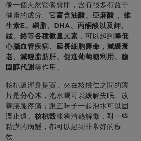
像一個天然營養寶庫，含有很多有益于
健康的成分。
它富含油酸、亞麻酸 、維
生素E、磷脂、DHA、丙酮酸以及鉀、
錳、鉻等各種微量元素
，可以起到
降低
心腦血管疾病、延長細胞壽命，減緩衰
老、減輕脂肪肝、促進葡萄糖利用、膽
固醇代謝
等作用。
核桃還渾身是寶。夾在核桃仁之間的薄
片是
分心木
，泡水喝可以緩解失眠、改
善腰腿疼痛；跟五味子一起泡水可以固
澀止遺。
核桃殼
能夠清熱解毒，對一些
粘膜的病變，都可以起到非常好的療
效。