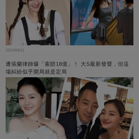
2024/09/11
遭張蘭律師爆「索賠18億」！ 大S最新發聲，但這
場糾紛似乎開局就是定局