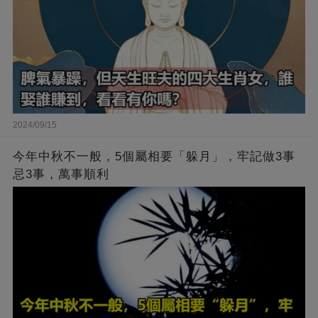
2024/09/15
今年中秋不一般，5個屬相要「躲月」，牢記做3事
忌3事，萬事順利