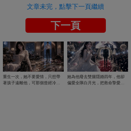
文章未完，點擊下一頁繼續
下一頁
重生一次，她不要愛情，只想帶
她為他廢去雙腿隱婚四年，他卻
著孩子遠離他，可那個曾經冷漠
偏愛全隊白月光，把救命摯愛當
的男人，一次次將她逼入懷中...
成畢生負擔