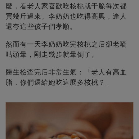
麼，看老人家喜歡吃核桃就干脆每次都
買幾斤過來。李奶奶也吃得高興，逢人
還夸這些孩子們孝順。
然而有一天李奶奶吃完核桃之后卻老嘀
咕頭暈，剛走幾步就暈倒了。
醫生檢查完后非常生氣：「老人有高血
脂，你們還給她吃這麼多核桃？」