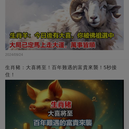
2024/09/24
生肖豬：大喜將至！百年難遇的富貴來襲！5秒接
住！