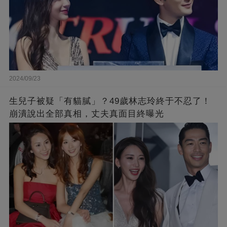
2024/09/23
生兒子被疑「有貓膩」？49歲林志玲終于不忍了！
崩潰說出全部真相，丈夫真面目終曝光