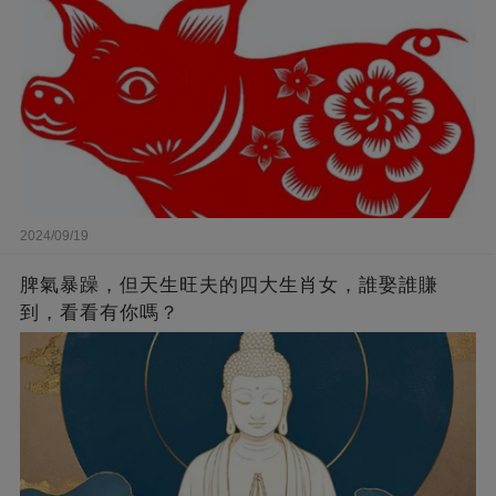
2024/09/19
脾氣暴躁，但天生旺夫的四大生肖女，誰娶誰賺
到，看看有你嗎？