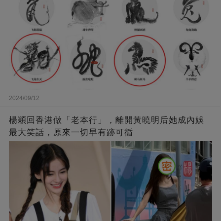
2024/09/12
楊穎回香港做「老本行」，離開黃曉明后她成內娛
最大笑話，原來一切早有跡可循