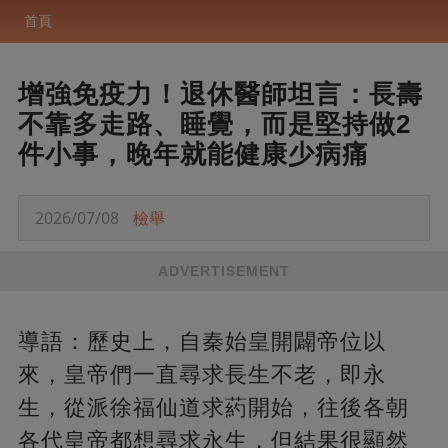
首頁
增強免疫力！退休醫師坦言：長壽
不靠多走路、睡覺，而是堅持做2
件小事，晚年就能健康少病痛
2026/07/08
檢舉
ADVERTISEMENT
導語：歷史上，自秦始皇開闢帝位以
來，皇帝們一直尋求長生不老，即永
生，從派徐福仙道求葯開始，往後各朝
各代皇帝都想尋求永生，但結果很顯然