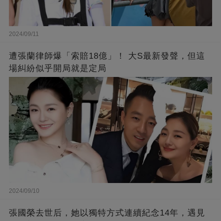
2024/09/11
遭張蘭律師爆「索賠18億」！ 大S最新發聲，但這
場糾紛似乎開局就是定局
2024/09/10
張國榮去世后，她以獨特方式連續紀念14年，遇見