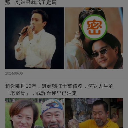
那一刻結果就成了定局
2024/09/06
趙舜離世10年，遺孀獨扛千萬債務，笑對人生的
「老戲骨」，或許命運早已注定