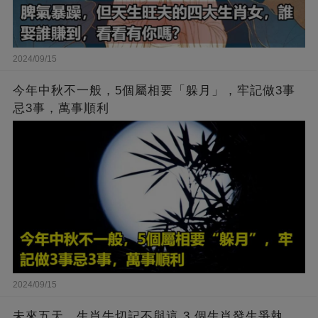
2024/09/15
今年中秋不一般，5個屬相要「躲月」，牢記做3事
忌3事，萬事順利
2024/09/15
未來五天，生肖牛切記不與這 3 個生肖發生爭執，