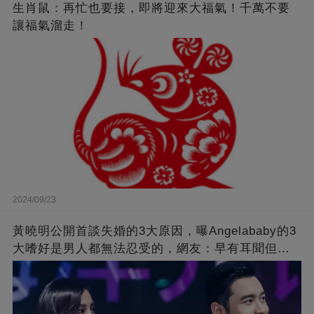
生肖鼠：再忙也要接，即將迎來大福氣！千萬不要
讓福氣溜走！
2024/09/23
黃曉明公開首談失婚的3大原因，曝Angelababy的3
大嗜好是男人都無法忍受的，網友：早有耳聞但想
不到那麼嚴重！