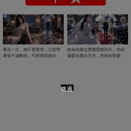
重生一次，她不要愛情，只想帶
她為他廢去雙腿隱婚四年，他卻
著孩子遠離他，可那個曾經冷漠
偏愛全隊白月光，把救命摯愛當
的男人，一次次將她逼入懷中...
成畢生負擔
略過