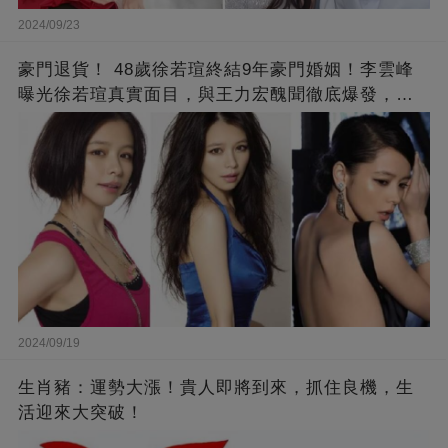
2024/09/23
豪門退貨！ 48歲徐若瑄終結9年豪門婚姻！李雲峰
曝光徐若瑄真實面目，與王力宏醜聞徹底爆發，原
來李靚蕾說的都是真的 ！
2024/09/19
生肖豬：運勢大漲！貴人即將到來，抓住良機，生
活迎來大突破！