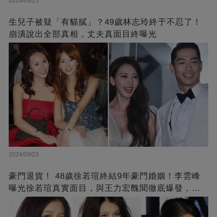
2024/09/23
生兒子被疑「有貓膩」？49歲林志玲終于不忍了！
崩潰說出全部真相，丈夫真面目終曝光
2024/09/23
豪門退貨！ 48歲徐若瑄終結9年豪門婚姻！李雲峰
曝光徐若瑄真實面目，與王力宏醜聞徹底爆發，原
來李靚蕾說的都是真的 ！