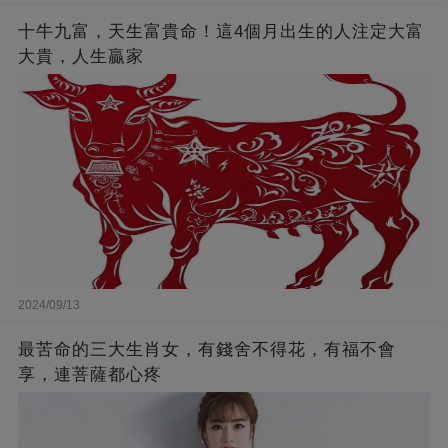
十牛九富，天生富貴命！這4個月出生的人注定大富
大貴，人生贏家
2024/09/13
最苦命的三大生肖女，有錢舍不得花，有福不會
享，連菩薩都心疼