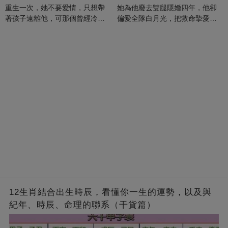
重生一次，她不要愛情，只想帶
她為他廢去雙腿隱婚四年，他卻
著孩子遠離他，可那個曾經冷漠
偏愛全隊白月光，把救命摯愛當
的男人，一次次將她逼入懷中...
成畢生負擔
12生肖結合出生時辰，看懂你一生的運勢，以及與
紀年、時辰、命理的聯系（干貨篇）