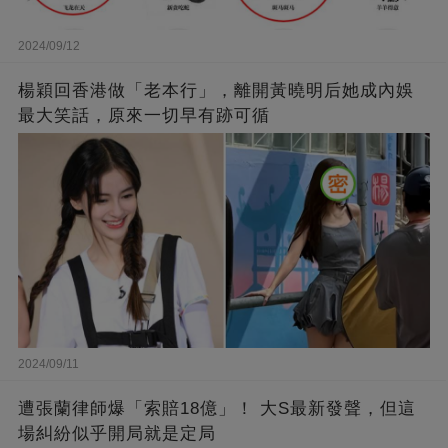
2024/09/12
楊穎回香港做「老本行」，離開黃曉明后她成內娛
最大笑話，原來一切早有跡可循
2024/09/11
遭張蘭律師爆「索賠18億」！ 大S最新發聲，但這
場糾紛似乎開局就是定局