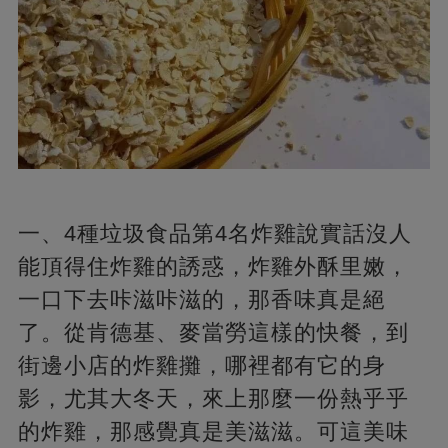
一、4種垃圾食品第4名炸雞說實話沒人
能頂得住炸雞的誘惑，炸雞外酥里嫩，
一口下去咔滋咔滋的，那香味真是絕
了。從肯德基、麥當勞這樣的快餐，到
街邊小店的炸雞攤，哪裡都有它的身
影，尤其大冬天，來上那麼一份熱乎乎
的炸雞，那感覺真是美滋滋。可這美味