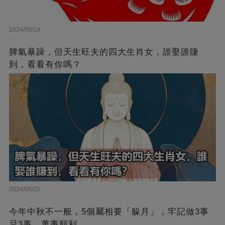
2024/09/19
脾氣暴躁，但天生旺夫的四大生肖女，誰娶誰賺
到，看看有你嗎？
2024/09/15
今年中秋不一般，5個屬相要「躲月」，牢記做3事
忌3事，萬事順利