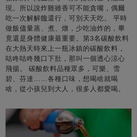
現。所以說炸雞雖香可不能貪嘴，偶爾
吃一次解解饞還行，可別天天吃。 平時
做飯儘量蒸、煮、燉，少吃油炸的，畢
竟還是身體健康最重要。第3名碳酸飲料
在大熱天時來上一瓶冰鎮的碳酸飲料，
咕咚咕咚幾口下肚，那叫一個透心涼心
飛揚。 碳酸飲料品種眾多，可樂、雪
碧、芬達……各種口味，想喝啥就喝
啥，從小孩兒到大人，很多人都愛喝。