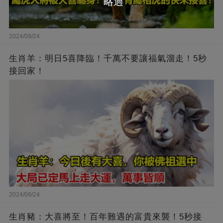
略過
2024/09/24
生肖羊：明日5喜降臨！千萬不要讓福氣溜走！5秒
接回家！
2024/09/24
生肖豬：大喜將至！百年難遇的富貴來襲！5秒接