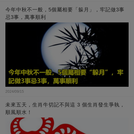
今年中秋不一般，5個屬相要「躲月」，牢記做3事
忌3事，萬事順利
2024/09/15
未來五天，生肖牛切記不與這 3 個生肖發生爭執，
順風順水！