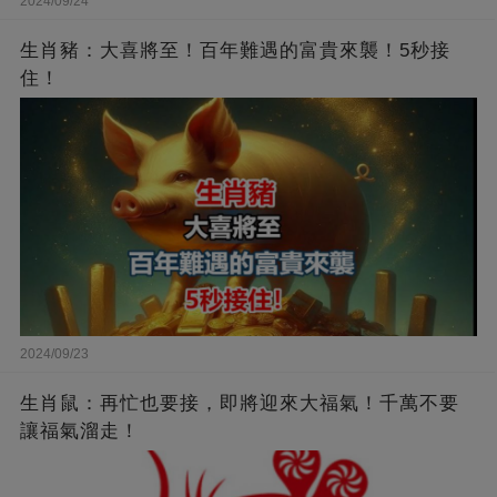
2024/09/24
生肖豬：大喜將至！百年難遇的富貴來襲！5秒接
住！
2024/09/23
生肖鼠：再忙也要接，即將迎來大福氣！千萬不要
讓福氣溜走！