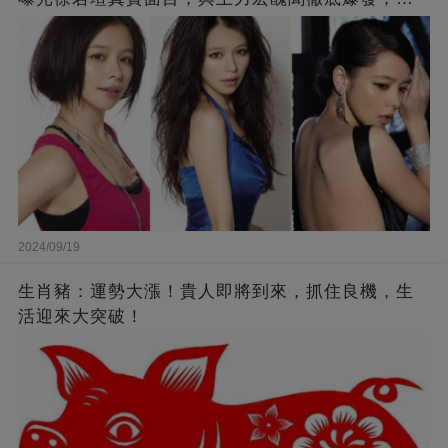
來李靚蕾說的都是真的 ！
2024/09/19
生肖豬：運勢大漲！貴人即將到來，抓住良機，生
活迎來大突破！