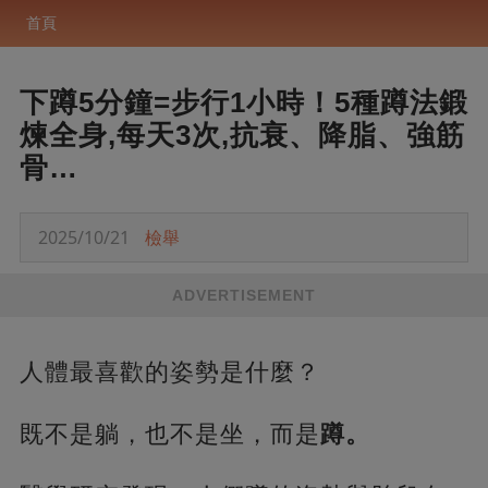
首頁
下蹲5分鐘=步行1小時！5種蹲法鍛
煉全身,每天3次,抗衰、降脂、強筋
骨…
2025/10/21
檢舉
ADVERTISEMENT
人體最喜歡的姿勢是什麼？
既不是躺，也不是坐，而是
蹲。