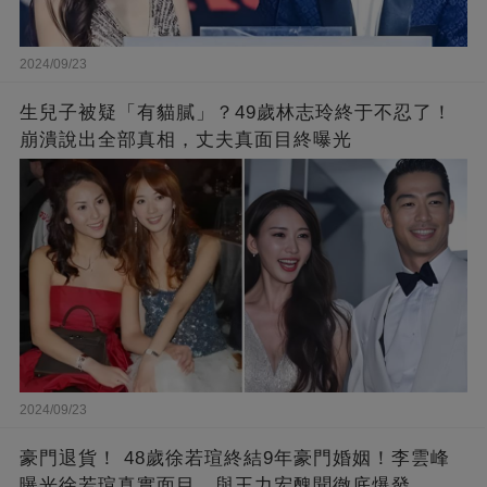
2024/09/23
生兒子被疑「有貓膩」？49歲林志玲終于不忍了！
崩潰說出全部真相，丈夫真面目終曝光
2024/09/23
豪門退貨！ 48歲徐若瑄終結9年豪門婚姻！李雲峰
曝光徐若瑄真實面目，與王力宏醜聞徹底爆發，原