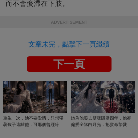
而不會瘀滯在下肢。
ADVERTISEMENT
文章未完，點擊下一頁繼續
下一頁
重生一次，她不要愛情，只想帶
她為他廢去雙腿隱婚四年，他卻
著孩子遠離他，可那個曾經冷漠
偏愛全隊白月光，把救命摯愛當
的男人，一次次將她逼入懷中...
成畢生負擔