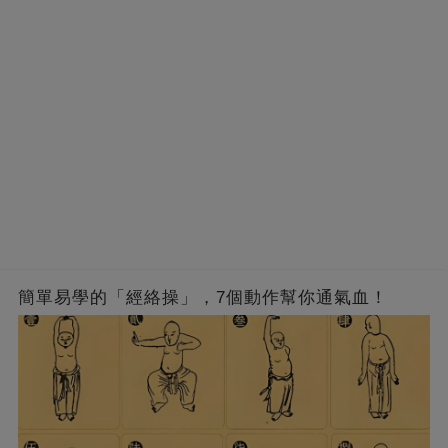
簡單易學的「經絡操」，7個動作幫你通氣血！