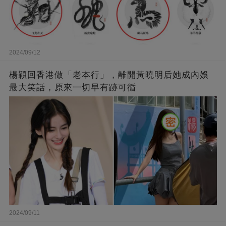
2024/09/12
楊穎回香港做「老本行」，離開黃曉明后她成內娛
最大笑話，原來一切早有跡可循
2024/09/11